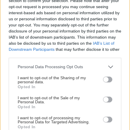
section to confirm your selection. Please note that after your
den gångna säsongen där han levererade 33 poäng på 43
opt-out request is processed you may continue seeing
matcher. Han var med och vann JVM-guld och fick
interest-based ads based on personal information utilized by
us or personal information disclosed to third parties prior to
sedermera även spela VM.
your opt-out. You may separately opt-out of the further
disclosure of your personal information by third parties on the
IAB’s list of downstream participants. This information may
also be disclosed by us to third parties on the
IAB’s List of
Downstream Participants
that may further disclose it to other
third parties.
Please note that this website/app uses one or more Google
Personal Data Processing Opt Outs
services and may gather and store information including but
not limited to your visit or usage behaviour. You may click to
I want to opt-out of the Sharing of my
personal data.
grant or deny consent to Google and its third-party tags to
Opted In
use your data for below specified purposes in below Google
consent section.
I want to opt-out of the Sale of my
Personal Data.
Opted In
I want to opt-out of processing my
BILDBYRÅN
Personal Data for Targeted Advertising.
Opted In
Viggo Björck.