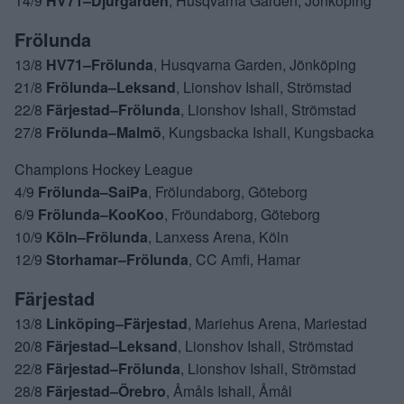
14/9
HV71–Djurgården
, Husqvarna Garden, Jönköping
Frölunda
13/8
HV71–Frölunda
, Husqvarna Garden, Jönköping
21/8
Frölunda–Leksand
, Lionshov Ishall, Strömstad
22/8
Färjestad–Frölunda
, Lionshov Ishall, Strömstad
27/8
Frölunda–Malmö
, Kungsbacka Ishall, Kungsbacka
Champions Hockey League
4/9
Frölunda–SaiPa
, Frölundaborg, Göteborg
6/9
Frölunda–KooKoo
, Fröundaborg, Göteborg
10/9
Köln–Frölunda
, Lanxess Arena, Köln
12/9
Storhamar–Frölunda
, CC Amfi, Hamar
Färjestad
13/8
Linköping–Färjestad
, Mariehus Arena, Mariestad
20/8
Färjestad–Leksand
, Lionshov Ishall, Strömstad
22/8
Färjestad–Frölunda
, Lionshov Ishall, Strömstad
28/8
Färjestad–Örebro
, Åmåls Ishall, Åmål