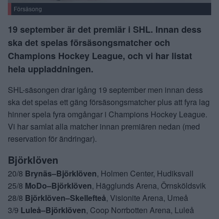
Försäsong
19 september är det premiär i SHL. Innan dess
ska det spelas försäsongsmatcher och
Champions Hockey League, och vi har listat
hela uppladdningen.
SHL-säsongen drar igång 19 september men innan dess
ska det spelas ett gäng försäsongsmatcher plus att fyra lag
hinner spela fyra omgångar i Champions Hockey League.
Vi har samlat alla matcher innan premiären nedan (med
reservation för ändringar).
Björklöven
20/8
Brynäs–Björklöven
, Holmen Center, Hudiksvall
25/8
MoDo–Björklöven
, Hägglunds Arena, Örnsköldsvik
28/8
Björklöven–Skellefteå
, Visionite Arena, Umeå
3/9
Luleå–Björklöven
, Coop Norrbotten Arena, Luleå