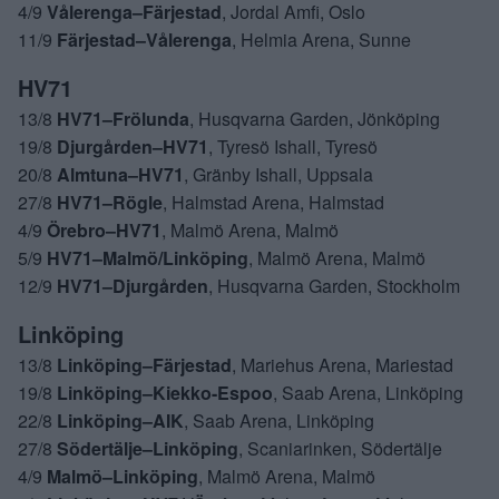
4/9
Vålerenga–Färjestad
, Jordal Amfi, Oslo
11/9
Färjestad–Vålerenga
, Helmia Arena, Sunne
HV71
13/8
HV71–Frölunda
, Husqvarna Garden, Jönköping
19/8
Djurgården–HV71
, Tyresö Ishall, Tyresö
20/8
Almtuna–HV71
, Gränby Ishall, Uppsala
27/8
HV71–Rögle
, Halmstad Arena, Halmstad
4/9
Örebro–HV71
, Malmö Arena, Malmö
5/9
HV71–Malmö/Linköping
, Malmö Arena, Malmö
12/9
HV71–Djurgården
, Husqvarna Garden, Stockholm
Linköping
13/8
Linköping–Färjestad
, Mariehus Arena, Mariestad
19/8
Linköping–Kiekko-Espoo
, Saab Arena, Linköping
22/8
Linköping–AIK
, Saab Arena, Linköping
27/8
Södertälje–Linköping
, Scaniarinken, Södertälje
4/9
Malmö–Linköping
, Malmö Arena, Malmö