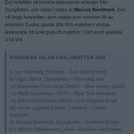
Det fortsätter att komma spännande talanger från
Djurgården, och nästa i raden är
Marcus Nordmark
. Den
18-årige forwarden, som valdes som nummer 28 av
Anaheim Ducks, gjorde åtta SHL-matcher i vintras,
levererade 38 poäng på 25 matcher i U20 samt spelade
U18-VM.
SVENSKAR VALDA I NHL-DRAFTEN 2026
2) Ivar Stenberg, Frölunda – San Jose Sharks
8) Viggo Björck, Djurgården – Winnipeg Jets
12) Alexander Command, Örebro – New Jersey Devils
13) Malte Gustafsson, HV71 – New York Islanders
19) Elton Hermansson, MoDo – Los Angeles Kings
25) Jonas Lagerberg Hoen, Leksand – Ottawa
Senators
28 Marcus Nordmark, Djurgården – Anaheim Ducks
51) William Håkansson, Luleå – Carolina Hurricanes