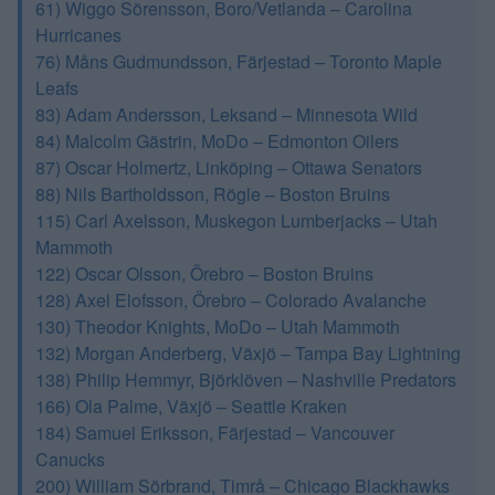
61) Wiggo Sörensson, Boro/Vetlanda – Carolina
Hurricanes
76) Måns Gudmundsson, Färjestad – Toronto Maple
Leafs
83) Adam Andersson, Leksand – Minnesota Wild
84) Malcolm Gästrin, MoDo – Edmonton Oilers
87) Oscar Holmertz, Linköping – Ottawa Senators
88) Nils Bartholdsson, Rögle – Boston Bruins
115) Carl Axelsson, Muskegon Lumberjacks – Utah
Mammoth
122) Oscar Olsson, Örebro – Boston Bruins
128) Axel Elofsson, Örebro – Colorado Avalanche
130) Theodor Knights, MoDo – Utah Mammoth
132) Morgan Anderberg, Växjö – Tampa Bay Lightning
138) Philip Hemmyr, Björklöven – Nashville Predators
166) Ola Palme, Växjö – Seattle Kraken
184) Samuel Eriksson, Färjestad – Vancouver
Canucks
200) William Sörbrand, Timrå – Chicago Blackhawks