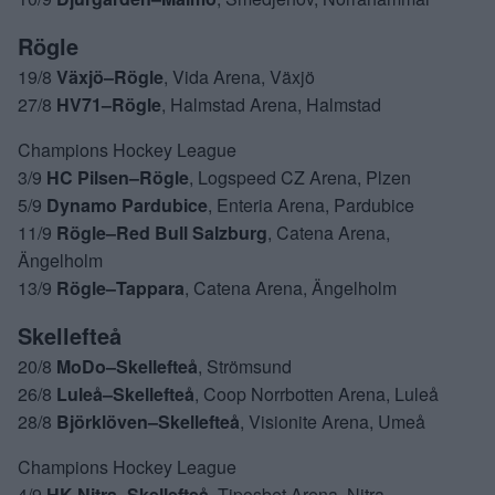
Rögle
19/8
Växjö–Rögle
, Vida Arena, Växjö
27/8
HV71–Rögle
, Halmstad Arena, Halmstad
Champions Hockey League
3/9
HC Pilsen–Rögle
, Logspeed CZ Arena, Plzen
5/9
Dynamo Pardubice
, Enteria Arena, Pardubice
11/9
Rögle–Red Bull Salzburg
, Catena Arena,
Ängelholm
13/9
Rögle–Tappara
, Catena Arena, Ängelholm
Skellefteå
20/8
MoDo–Skellefteå
, Strömsund
26/8
Luleå–Skellefteå
, Coop Norrbotten Arena, Luleå
28/8
Björklöven–Skellefteå
, Visionite Arena, Umeå
Champions Hockey League
4/9
HK Nitra–Skellefteå
, Tiposbet Arena, Nitra