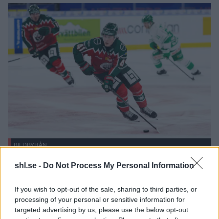
BILDBYRÅN
Ivar Stenberg.
shl.se -
Do Not Process My Personal Information
Under förhandsspekulationerna snackades det om att
Ivar
If you wish to opt-out of the sale, sharing to third parties, or
Stenberg
till och med kunde väljas som nummer ett totalt,
processing of your personal or sensitive information for
men forwarden blev vald som nummer två av San Jose
targeted advertising by us, please use the below opt-out
Sharks. 18-åringen var en av Frölundas främsta spelare