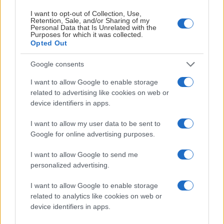
I want to opt-out of Collection, Use,
Viggo Björck
hade en stor utveckling under säsongen och
Retention, Sale, and/or Sharing of my
Personal Data that Is Unrelated with the
valdes som nummer åtta av Winnipeg Jets. 18-åringen
Purposes for which it was collected.
inledde som extraspelare i Djurgården, men avslutade
Opted Out
som förstacenter. Han svarade för 15 poäng på 42 matcher
Google consents
i SHL, vann JVM-guld med Sverige och fick sedermera
spela VM där han blev Sveriges yngsta VM-målskytt
I want to allow Google to enable storage
genom tiderna.
related to advertising like cookies on web or
device identifiers in apps.
I want to allow my user data to be sent to
Google for online advertising purposes.
I want to allow Google to send me
personalized advertising.
I want to allow Google to enable storage
related to analytics like cookies on web or
device identifiers in apps.