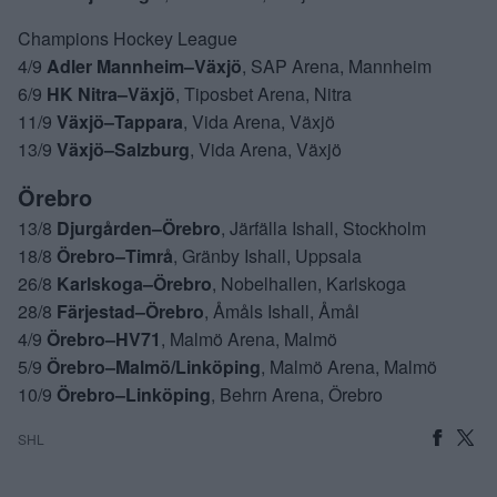
Champions Hockey League
4/9
Adler Mannheim–Växjö
, SAP Arena, Mannheim
6/9
HK Nitra–Växjö
, Tiposbet Arena, Nitra
11/9
Växjö–Tappara
, Vida Arena, Växjö
13/9
Växjö–Salzburg
, Vida Arena, Växjö
Örebro
13/8
Djurgården–Örebro
, Järfälla Ishall, Stockholm
18/8
Örebro–Timrå
, Gränby Ishall, Uppsala
26/8
Karlskoga–Örebro
, Nobelhallen, Karlskoga
28/8
Färjestad–Örebro
, Åmåls Ishall, Åmål
4/9
Örebro–HV71
, Malmö Arena, Malmö
5/9
Örebro–Malmö/Linköping
, Malmö Arena, Malmö
10/9
Örebro–Linköping
, Behrn Arena, Örebro
SHL