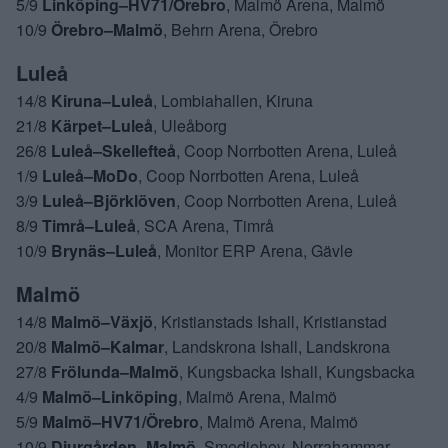
5/9
Linköping–HV71/Örebro
, Malmö Arena, Malmö
10/9
Örebro–Malmö
, Behrn Arena, Örebro
Luleå
14/8
Kiruna–Luleå
, Lombiahallen, Kiruna
21/8
Kärpet–Luleå
, Uleåborg
26/8
Luleå–Skellefteå
, Coop Norrbotten Arena, Luleå
1/9
Luleå–MoDo
, Coop Norrbotten Arena, Luleå
3/9
Luleå–Björklöven
, Coop Norrbotten Arena, Luleå
8/9
Timrå–Luleå
, SCA Arena, Timrå
10/9
Brynäs–Luleå
, Monitor ERP Arena, Gävle
Malmö
14/8
Malmö–Växjö
, Kristianstads Ishall, Kristianstad
20/8
Malmö–Kalmar
, Landskrona Ishall, Landskrona
27/8
Frölunda–Malmö
, Kungsbacka Ishall, Kungsbacka
4/9
Malmö–Linköping
, Malmö Arena, Malmö
5/9
Malmö–HV71/Örebro
, Malmö Arena, Malmö
10/9
Djurgården–Malmö
, Smedjehov, Norrahammar