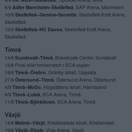
6/9
Adler Mannheim–Skellefteå
, SAP Arena, Mannheim
10/9
Skellefteå–Genéve-Servette
, Skellefteå Kraft Arena,
Skellefteå
12/9
Skellefteå–HC Davos
, Skellefteå Kraft Arena,
Skellefteå
Timrå
14/8
Sundsvall–Timrå
, Brandcode Center, Sundsvall
15/8 Final eller bronsmatch i SCA-cupen
18/8
Timrå–Örebro
, Gränby Ishall, Uppsala
27/8
Östersund–Timrå
, Östersund Arena, Östersund
4/9
Timrå–MoDo
, Högslättens Ishall, Härnösand
8/9
Timrå–Luleå
, SCA Arena, Timrå
11/9
Timrå–Björklöven
, SCA Arena, Timrå
Växjö
14/8
Malmö–Växjö
, Kristianstads Ishall, Kristianstad
19/8
Växjö–Rögle
, Vida Arena, Växjö