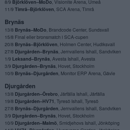
8/9
Björklöven–MoDo
, Visionite Arena, Umeå
11/9
Timrå–Björklöven
, SCA Arena, Timrå
Brynäs
13/8
Brynäs–MoDo
, Brandcode Center, Sundsvall
15/8 Final eller bronsmatch i SCA-cupen
20/8
Brynäs–Björklöven
, Holmen Center, Hudiksvall
27/8
Djurgården–Brynäs
, Jernvallens Ishall, Sandviken
1/9
Leksand–Brynäs
, Avesta Ishall, Avesta
3/9
Djurgården–Brynäs
, Hovet, Stockholm
10/9
Brynäs–Djurgården
, Monitor ERP Arena, Gävle
Djurgården
13/8
Djurgården–Örebro
, Järfälla Ishall, Järfälla
19/8
Djurgården–HV71
, Tyresö Ishall, Tyresö
27/8
Brynäs–Djurgården
, Jernvallens Ishall, Sandviken
3/9
Djurgården–Brynäs
, Hovet, Stockholm
10/9
Djurgården–Malmö
, Smidjehovs Ishall, Jönköping