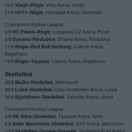
19/8
Växjö–Rögle
, Vida Arena, Växjö
27/8
HV71–Rögle
, Halmstad Arena, Halmstad
Champions Hockey League
3/9
HC Pilsen–Rögle
, Logspeed CZ Arena, Plzen
5/9
Dynamo Pardubice
, Enteria Arena, Pardubice
11/9
Rögle–Red Bull Salzburg
, Catena Arena,
Ängelholm
13/9
Rögle–Tappara
, Catena Arena, Ängelholm
Skellefteå
20/8
MoDo–Skellefteå
, Strömsund
26/8
Luleå–Skellefteå
, Coop Norrbotten Arena, Luleå
28/8
Björklöven–Skellefteå
, Visionite Arena, Umeå
Champions Hockey League
4/9
HK Nitra–Skellefteå
, Tiposbet Arena, Nitra
6/9
Adler Mannheim–Skellefteå
, SAP Arena, Mannheim
10/9
Skellefteå–Genéve-Servette
, Skellefteå Kraft Arena,