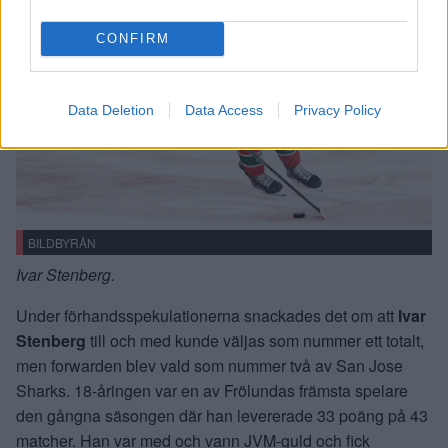
CONFIRM
Data Deletion
Data Access
Privacy Policy
BILDBYRÅN
Ivar Stenberg.
Under förhandsspekulationerna snackades det om att
Ivar
Stenberg
till och med kunde väljas som nummer ett totalt,
men forwarden blev vald som nummer två av San Jose
Sharks. 18-åringen var en av Frölundas främsta spelare
den gångna säsongen där han levererade 33 poäng på 43
matcher. Han var med och vann JVM-guld och fick