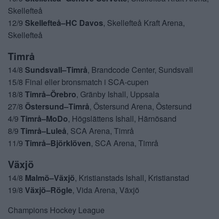
Skellefteå
12/9
Skellefteå–HC Davos
, Skellefteå Kraft Arena,
Skellefteå
Timrå
14/8
Sundsvall–Timrå
, Brandcode Center, Sundsvall
15/8 Final eller bronsmatch i SCA-cupen
18/8
Timrå–Örebro
, Gränby Ishall, Uppsala
27/8
Östersund–Timrå
, Östersund Arena, Östersund
4/9
Timrå–MoDo
, Högslättens Ishall, Härnösand
8/9
Timrå–Luleå
, SCA Arena, Timrå
11/9
Timrå–Björklöven
, SCA Arena, Timrå
Växjö
14/8
Malmö–Växjö
, Kristianstads Ishall, Kristianstad
19/8
Växjö–Rögle
, Vida Arena, Växjö
Champions Hockey League