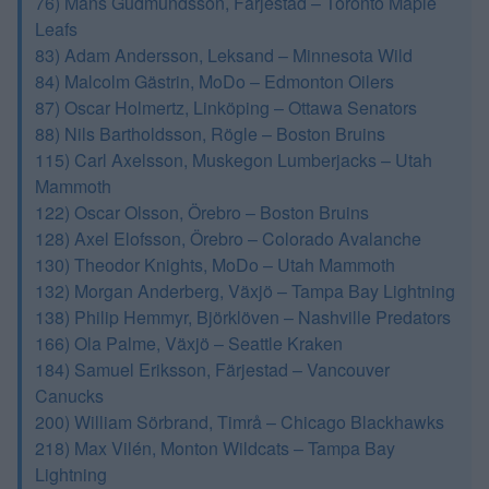
76) Måns Gudmundsson, Färjestad – Toronto Maple
Leafs
83) Adam Andersson, Leksand – Minnesota Wild
84) Malcolm Gästrin, MoDo – Edmonton Oilers
87) Oscar Holmertz, Linköping – Ottawa Senators
88) Nils Bartholdsson, Rögle – Boston Bruins
115) Carl Axelsson, Muskegon Lumberjacks – Utah
Mammoth
122) Oscar Olsson, Örebro – Boston Bruins
128) Axel Elofsson, Örebro – Colorado Avalanche
130) Theodor Knights, MoDo – Utah Mammoth
132) Morgan Anderberg, Växjö – Tampa Bay Lightning
138) Philip Hemmyr, Björklöven – Nashville Predators
166) Ola Palme, Växjö – Seattle Kraken
184) Samuel Eriksson, Färjestad – Vancouver
Canucks
200) William Sörbrand, Timrå – Chicago Blackhawks
218) Max Vilén, Monton Wildcats – Tampa Bay
Lightning