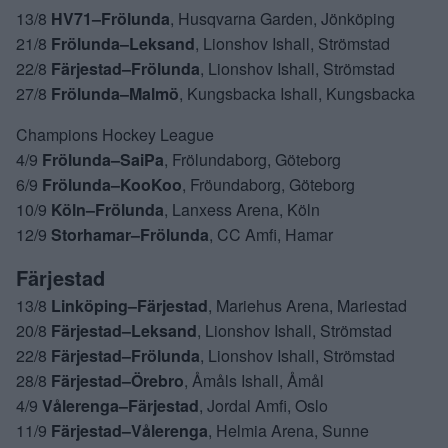
13/8
HV71–Frölunda
, Husqvarna Garden, Jönköping
21/8
Frölunda–Leksand
, Lionshov Ishall, Strömstad
22/8
Färjestad–Frölunda
, Lionshov Ishall, Strömstad
27/8
Frölunda–Malmö
, Kungsbacka Ishall, Kungsbacka
Champions Hockey League
4/9
Frölunda–SaiPa
, Frölundaborg, Göteborg
6/9
Frölunda–KooKoo
, Fröundaborg, Göteborg
10/9
Köln–Frölunda
, Lanxess Arena, Köln
12/9
Storhamar–Frölunda
, CC Amfi, Hamar
Färjestad
13/8
Linköping–Färjestad
, Mariehus Arena, Mariestad
20/8
Färjestad–Leksand
, Lionshov Ishall, Strömstad
22/8
Färjestad–Frölunda
, Lionshov Ishall, Strömstad
28/8
Färjestad–Örebro
, Åmåls Ishall, Åmål
4/9
Vålerenga–Färjestad
, Jordal Amfi, Oslo
11/9
Färjestad–Vålerenga
, Helmia Arena, Sunne