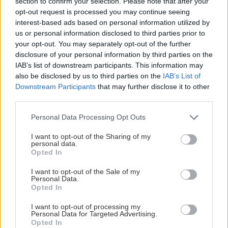
section to confirm your selection. Please note that after your
NHL-DRAFTEN: SJU SVENSKAR I GICK I
opt-out request is processed you may continue seeing
FÖRSTARUNDAN
interest-based ads based on personal information utilized by
us or personal information disclosed to third parties prior to
Publicerad:
2026-06-27
3 min läsning
your opt-out. You may separately opt-out of the further
Bildbyrån
disclosure of your personal information by third parties on the
IAB’s list of downstream participants. This information may
also be disclosed by us to third parties on the
IAB’s List of
Downstream Participants
that may further disclose it to other
third parties.
Please note that this website/app uses one or more Google
Personal Data Processing Opt Outs
services and may gather and store information including but
not limited to your visit or usage behaviour. You may click to
I want to opt-out of the Sharing of my
personal data.
grant or deny consent to Google and its third-party tags to
Opted In
use your data for below specified purposes in below Google
consent section.
I want to opt-out of the Sale of my
Under fredagen och lördagen genomfördes den
Personal Data.
Opted In
årliga NHL-draften och hela sju svenskar valdes
i förstarundan. Frölundas Ivar Stenberg och
I want to opt-out of processing my
Personal Data for Targeted Advertising.
Djurgårdens Viggo Björck valdes bland de åtta
Opted In