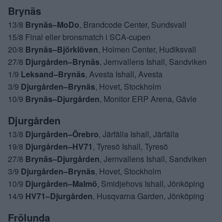
Brynäs
13/8
Brynäs–MoDo
, Brandcode Center, Sundsvall
15/8 Final eller bronsmatch i SCA-cupen
20/8
Brynäs–Björklöven
, Holmen Center, Hudiksvall
27/8
Djurgården–Brynäs
, Jernvallens Ishall, Sandviken
1/9
Leksand–Brynäs
, Avesta Ishall, Avesta
3/9
Djurgården–Brynäs
, Hovet, Stockholm
10/9
Brynäs–Djurgården
, Monitor ERP Arena, Gävle
Djurgården
13/8
Djurgården–Örebro
, Järfälla Ishall, Järfälla
19/8
Djurgården–HV71
, Tyresö Ishall, Tyresö
27/8
Brynäs–Djurgården
, Jernvallens Ishall, Sandviken
3/9
Djurgården–Brynäs
, Hovet, Stockholm
10/9
Djurgården–Malmö
, Smidjehovs Ishall, Jönköping
14/9
HV71–Djurgården
, Husqvarna Garden, Jönköping
Frölunda