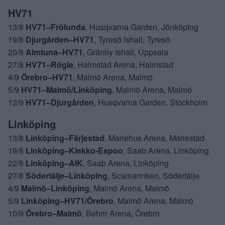
HV71
13/8
HV71–Frölunda
, Husqvarna Garden, Jönköping
19/8
Djurgården–HV71
, Tyresö Ishall, Tyresö
20/8
Almtuna–HV71
, Gränby Ishall, Uppsala
27/8
HV71–Rögle
, Halmstad Arena, Halmstad
4/9
Örebro–HV71
, Malmö Arena, Malmö
5/9
HV71–Malmö/Linköping
, Malmö Arena, Malmö
12/9
HV71–Djurgården
, Husqvarna Garden, Stockholm
Linköping
13/8
Linköping–Färjestad
, Mariehus Arena, Mariestad
19/8
Linköping–Kiekko-Espoo
, Saab Arena, Linköping
22/8
Linköping–AIK
, Saab Arena, Linköping
27/8
Södertälje–Linköping
, Scaniarinken, Södertälje
4/9
Malmö–Linköping
, Malmö Arena, Malmö
5/9
Linköping–HV71/Örebro
, Malmö Arena, Malmö
10/9
Örebro–Malmö
, Behrn Arena, Örebro