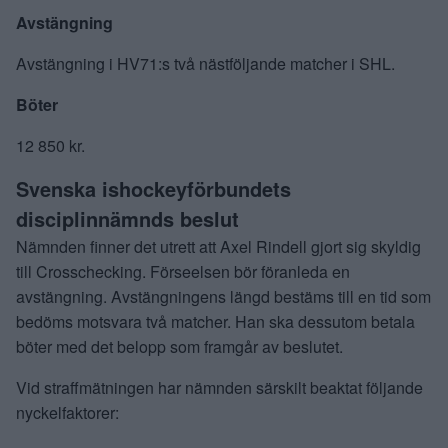
Avstängning
Avstängning i HV71:s två nästföljande matcher i SHL.
Böter
12 850 kr.
Svenska ishockeyförbundets
disciplinnämnds beslut
Nämnden finner det utrett att Axel Rindell gjort sig skyldig
till Crosschecking. Förseelsen bör föranleda en
avstängning. Avstängningens längd bestäms till en tid som
bedöms motsvara två matcher. Han ska dessutom betala
böter med det belopp som framgår av beslutet.
Vid straffmätningen har nämnden särskilt beaktat följande
nyckelfaktorer: