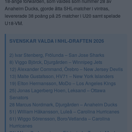
18-årige forwarden, som valdes som nummer 28 av
Anaheim Ducks, gjorde åtta SHL-matcher i vintras,
levererade 38 poäng på 25 matcher i U20 samt spelade
U18-VM.
SVENSKAR VALDA I NHL-DRAFTEN 2026
2) Ivar Stenberg, Frölunda – San Jose Sharks
8) Viggo Björck, Djurgården – Winnipeg Jets
12) Alexander Command, Örebro – New Jersey Devils
13) Malte Gustafsson, HV71 – New York Islanders
19) Elton Hermansson, MoDo – Los Angeles Kings
25) Jonas Lagerberg Hoen, Leksand – Ottawa
Senators
28 Marcus Nordmark, Djurgården – Anaheim Ducks
51) William Håkansson, Luleå – Carolina Hurricanes
61) Wiggo Sörensson, Boro/Vetlanda – Carolina
Hurricanes