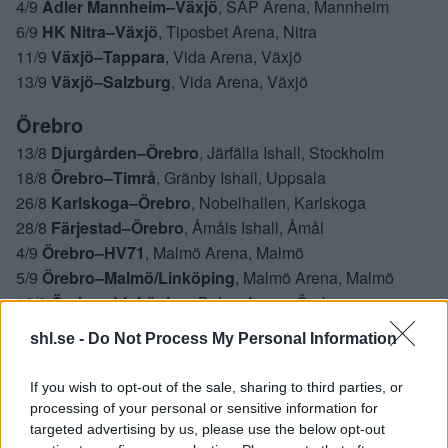
4/9
Adler Mannheim–Växjö
, SAP Arena, Mannheim
6/9
HK Nitra–Växjö
, Tiposbet Arena, Nitra
11/9
Växjö–Tappara
, Vida Arena, Växjö
13/9
Växjö–Salzburg
, Vida Arena, Växjö
Örebro
13/8
Djurgården–Örebro
, Järfälla Ishall, Stockholm
18/8
Örebro–Timrå
, Gränby Ishall, Uppsala
26/8
Karlskoga–Örebro
, Nobelhallen, Karlskoga
28/8
Färjestad–Örebro
, Åmåls Ishall, Åmål
4/9
Örebro–HV71
, Malmö Arena, Malmö
5/9
Örebro–Malmö/Linköping
, Malmö Arena, Malmö
10/9
Örebro–Linköping
, Behrn Arena, Örebro
shl.se -
Do Not Process My Personal Information
SHL
If you wish to opt-out of the sale, sharing to third parties, or
processing of your personal or sensitive information for
targeted advertising by us, please use the below opt-out