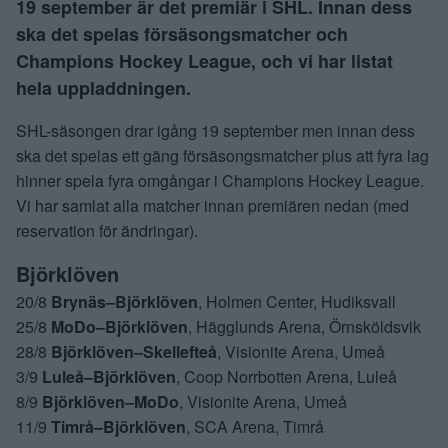
19 september är det premiär i SHL. Innan dess
ska det spelas försäsongsmatcher och
Champions Hockey League, och vi har listat
hela uppladdningen.
SHL-säsongen drar igång 19 september men innan dess
ska det spelas ett gäng försäsongsmatcher plus att fyra lag
hinner spela fyra omgångar i Champions Hockey League.
Vi har samlat alla matcher innan premiären nedan (med
reservation för ändringar).
Björklöven
20/8
Brynäs–Björklöven
, Holmen Center, Hudiksvall
25/8
MoDo–Björklöven
, Hägglunds Arena, Örnsköldsvik
28/8
Björklöven–Skellefteå
, Visionite Arena, Umeå
3/9
Luleå–Björklöven
, Coop Norrbotten Arena, Luleå
8/9
Björklöven–MoDo
, Visionite Arena, Umeå
11/9
Timrå–Björklöven
, SCA Arena, Timrå