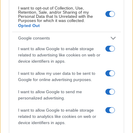
första spelarna.
I want to opt-out of Collection, Use,
Retention, Sale, and/or Sharing of my
NHL-draften genomförs i juni varje år där NHL-klubbarna
Personal Data that Is Unrelated with the
Purposes for which it was collected.
tingar rättigheter till talanger i hela världen. Varje klubb har
Opted Out
sju val utspridda över sju rundor (men klubbarna kan
också byta till sig eller byta bort val).
Google consents
I want to allow Google to enable storage
Första rundan genomfördes under fredagsnatten och hela
related to advertising like cookies on web or
sju (!) svenskar valdes: Ivar Stenberg, Viggo Björck,
device identifiers in apps.
Alexander Command, Malte Gustafsson, Elton
Hermansson, Jonas Lagerberg Hoen och Marcus
I want to allow my user data to be sent to
Nordmark.
Google for online advertising purposes.
Totalt valdes 24 svenskar.
I want to allow Google to send me
personalized advertising.
Mer info svenskarna som valdes i första rundan:
I want to allow Google to enable storage
related to analytics like cookies on web or
device identifiers in apps.