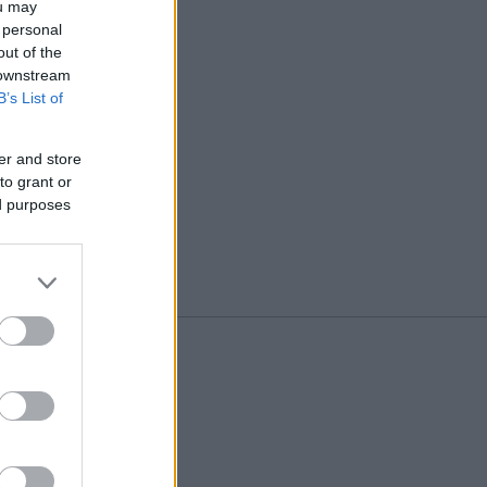
ou may
 personal
out of the
 downstream
B’s List of
er and store
to grant or
ed purposes