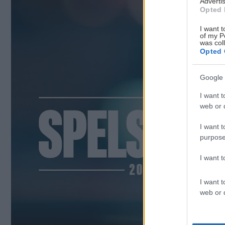
Advertis
Opted 
I want t
of my P
was col
Opted 
Google 
I want t
web or d
I want t
purpose
I want 
I want t
web or d