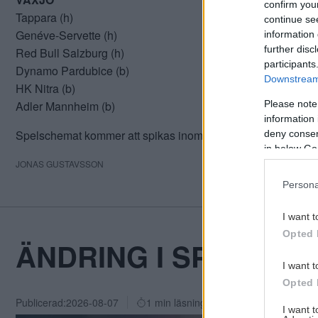
confirm you
Tappara (h)
continue se
Genéve-Servette (h)
information 
further disc
Red Bull Salzburg (h)
participants
Dynamo Pardubice (b)
Downstream 
HK Nitra (b)
Please note
Adler Mannheim (b)
information 
Spelschemat kommer att spikas inom kort.
deny consent
in below Go
JONAS GUSTAVSSON
Persona
I want t
Opted 
ÄNDRING I SPELSCHE
I want t
Opted 
Publicerad:
2026-08-07
1 min läsning
I want 