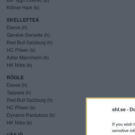
Kölner Haie (b)
SKELLEFTEÅ
Davos (h)
Genéve-Servette (h)
Red Bull Salzburg (h)
HC Pilsen (b)
Adler Mannheim (b)
HK Nitra (b)
RÖGLE
Davos (h)
Tappara (h)
Red Bull Salzburg (h)
HC Pilsen (b)
shl.se -
Do
Dynamo Pardubice (b)
HK Nitra (b)
If you wish 
sensitive in
VÄXJÖ