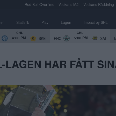
Red Bull Overtime
Veckans Mål
Veckans Räddning
ter
Statistik
Play
Lagen
Impact by SHL
CHL
CHL
4:00 PM
5:00 PM
SKE
FHC
SAI
HL-LAGEN HAR FÅTT S