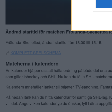
Ändrad starttid för matchen Frölunda-Skellefteå 
Frölunda-Skellefteå, ändrar starttid från 18.00 till 15.15.
🔗
KOMPLETT SPELSCHEMA
Matcherna i kalendern
En kalender hjälper oss att hålla ordning på både det ena och
som gillar ishockey och SHL. Nu kan du få in SHL-matcherna 
Kalendern innehåller länkar till biljetter, TV-sändning, Fant
På nedan länk kan du hitta kalendrar för samtliga SHL-lag. Kl
vill det. Ange vilken kalendertyp du önskar, fyll i dina uppg