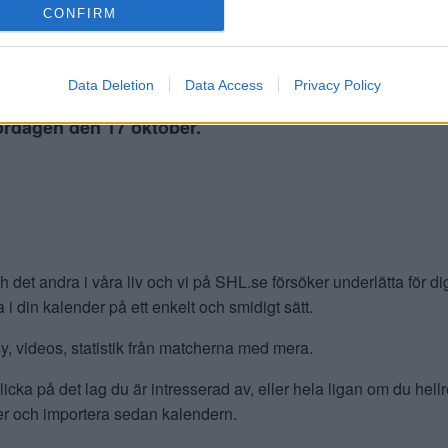
CONFIRM
Data Deletion
Data Access
Privacy Policy
lördagen den 17 oktober.
 det andra i våra liv och vi på SHL.se försöker underlätta för di
i din kalender på ett enkelt och smidigt sätt.
asy, videos, statistik från matcherna med mera.
icka på det lag du är intresserad av, eller hela ligan om du hell
ifter och importera sedan kalendern.