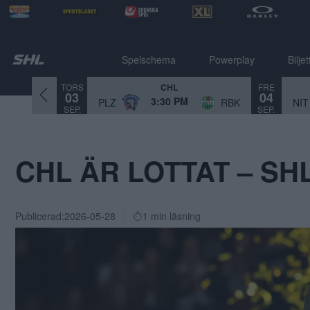
Spelschema
Powerplay
Biljet
TORS
FRE
CHL
03
04
3:30 PM
PLZ
RBK
NIT
SEP.
SEP.
CHL ÄR LOTTAT – S
Publicerad:
2026-05-28
1 min läsning