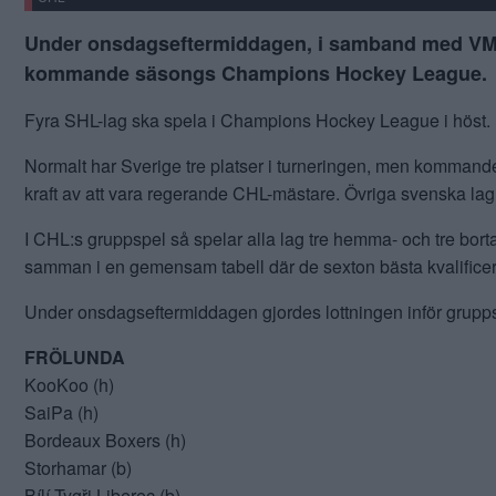
Under onsdagseftermiddagen, i samband med VM-tu
kommande säsongs Champions Hockey League.
Fyra SHL-lag ska spela i Champions Hockey League i höst.
Normalt har Sverige tre platser i turneringen, men kommande 
kraft av att vara regerande CHL-mästare. Övriga svenska lag 
I CHL:s gruppspel så spelar alla lag tre hemma- och tre borta
samman i en gemensam tabell där de sexton bästa kvalificera
Under onsdagseftermiddagen gjordes lottningen inför grupp
FRÖLUNDA
KooKoo (h)
SaiPa (h)
Bordeaux Boxers (h)
Storhamar (b)
Bílí Tygři Liberec (b)