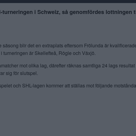
rneringen i Schweiz, så genomfördes lottningen ti
säsong blir det en extraplats eftersom Frölunda är kvalificerade
i turneringen är Skellefteå, Rögle och Växjö.
matcher mot olika lag, därefter räknas samtliga 24 lags resultat
r sig för slutspel.
spelet och SHL-lagen kommer att ställas mot följande motstånd