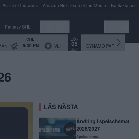
Assist of the week
Amazon Box Team of the Month
Kontakta oss
Fantasy SHL
Mer
Sök
LÖR
CHL
CHL
05
5:30 PM
3:
MAN
VLH
DYNAMO PAR
SEP.
26
LÄS NÄSTA
Ändring i spelschemat
2026/2027
Spelschema