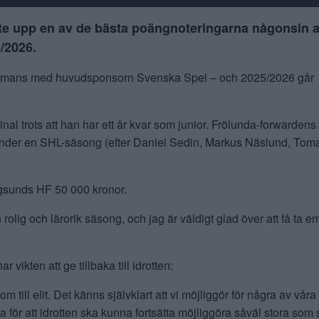
tte upp en av de bästa poängnoteringarna någonsin a
/2026.
lsammans med huvudsponsorn Svenska Spel – och 2025/2026 går
 trots att han har ett år kvar som junior. Frölunda-forwardens
under en SHL-säsong (efter Daniel Sedin, Markus Näslund, Tom
ngsunds HF 50 000 kronor.
 rolig och lärorik säsong, och jag är väldigt glad över att få ta e
ikten att ge tillbaka till idrotten:
till elit. Det känns självklart att vi möjliggör för några av våra
tiga för att idrotten ska kunna fortsätta möjliggöra såväl stora som