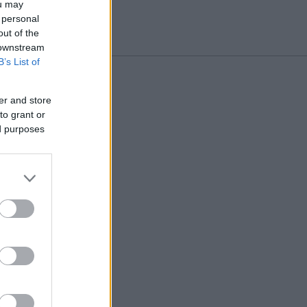
ou may
 personal
out of the
 downstream
B’s List of
er and store
to grant or
ed purposes