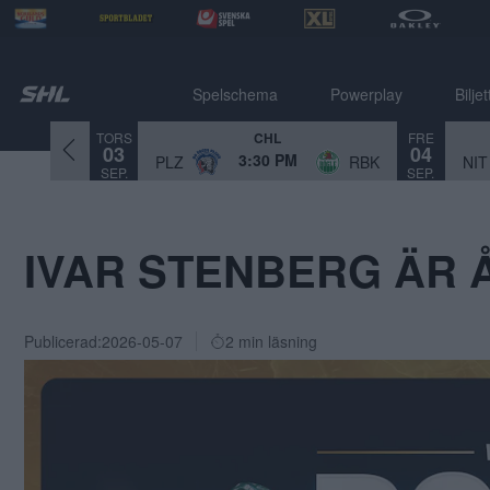
Spelschema
Powerplay
Biljet
TORS
FRE
CHL
03
04
3:30 PM
PLZ
RBK
NIT
SEP.
SEP.
IVAR STENBERG ÄR Å
Publicerad:
2026-05-07
2 min läsning