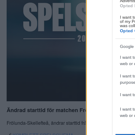
Advertis
Opted 
I want t
of my P
was col
Opted 
Google 
I want t
web or d
I want t
purpose
I want 
Ändrad starttid för matchen Frölunda-Skellefteå 
I want t
web or d
Frölunda-Skellefteå, ändrar starttid från 18.00 till 15.15.