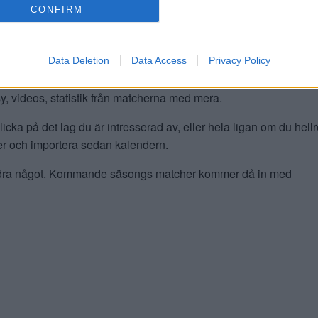
CONFIRM
 det andra i våra liv och vi på SHL.se försöker underlätta för di
Data Deletion
Data Access
Privacy Policy
i din kalender på ett enkelt och smidigt sätt.
asy, videos, statistik från matcherna med mera.
icka på det lag du är intresserad av, eller hela ligan om du hell
ifter och importera sedan kalendern.
 göra något. Kommande säsongs matcher kommer då in med