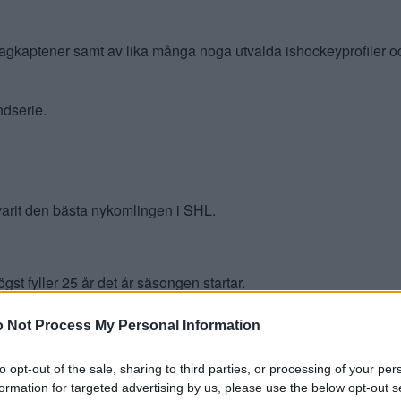
agkaptener samt av lika många noga utvalda ishockeyprofiler o
ndserie.
ar varit den bästa nykomlingen i SHL.
ögst fyller 25 år det år säsongen startar.
30 matcher i någon professionell högstaligas grundserie.
 Not Process My Personal Information
to opt-out of the sale, sharing to third parties, or processing of your per
d lag i CHL samt ligorna NHL och AHL.
formation for targeted advertising by us, please use the below opt-out s