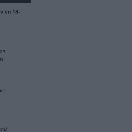
v en 18-
 33
as
mot
 små