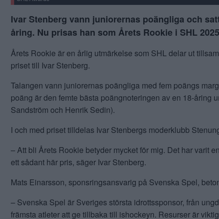
Ivar Stenberg vann juniorernas poängliga och sa
åring. Nu prisas han som Årets Rookie i SHL 2025
Årets Rookie är en årlig utmärkelse som SHL delar ut til
priset till Ivar Stenberg.
Talangen vann juniorernas poängliga med fem poängs marginal
poäng är den femte bästa poängnoteringen av en 18-åring 
Sandström och Henrik Sedin).
I och med priset tilldelas Ivar Stenbergs moderklubb Stenu
– Att bli Årets Rookie betyder mycket för mig. Det har varit en
ett sådant här pris, säger Ivar Stenberg.
Mats Einarsson, sponsringsansvarig på Svenska Spel, betonar v
– Svenska Spel är Sveriges största idrottssponsor, från ungdom 
främsta atleter att ge tillbaka till ishockeyn. Resurser är vik