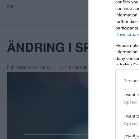
confirm you
SHL
continue se
information 
further disc
participants
Downstream 
ÄNDRING I SPELSCHE
Please note
information 
deny consent
in below Go
Publicerad:
2026-08-07
1 min läsning
Persona
I want t
Opted 
I want t
Opted 
I want 