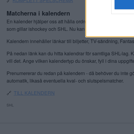
🔗
KOMPLETT SPELSCHEMA
Matcherna i kalendern
En kalender hjälper oss att hålla ordning på både det ena och
som gillar ishockey och SHL. Nu kan du få in SHL-matcherna 
Kalendern innehåller länkar till biljetter, TV-sändning, Fant
På nedan länk kan du hitta kalendrar för samtliga SHL-lag. Kl
vill det. Ange vilken kalendertyp du önskar, fyll i dina uppg
Prenumererar du redan på kalendern - då behöver du inte
automatik, likaså eventuella kval- och slutspelsmatcher.
🔗
TILL KALENDERN
SHL