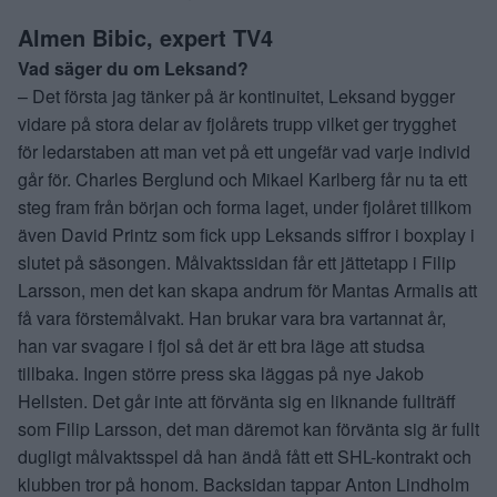
Almen Bibic, expert TV4
Vad säger du om Leksand?
– Det första jag tänker på är kontinuitet, Leksand bygger
vidare på stora delar av fjolårets trupp vilket ger trygghet
för ledarstaben att man vet på ett ungefär vad varje individ
går för. Charles Berglund och Mikael Karlberg får nu ta ett
steg fram från början och forma laget, under fjolåret tillkom
även David Printz som fick upp Leksands siffror i boxplay i
slutet på säsongen. Målvaktssidan får ett jättetapp i Filip
Larsson, men det kan skapa andrum för Mantas Armalis att
få vara förstemålvakt. Han brukar vara bra vartannat år,
han var svagare i fjol så det är ett bra läge att studsa
tillbaka. Ingen större press ska läggas på nye Jakob
Hellsten. Det går inte att förvänta sig en liknande fullträff
som Filip Larsson, det man däremot kan förvänta sig är fullt
dugligt målvaktsspel då han ändå fått ett SHL-kontrakt och
klubben tror på honom. Backsidan tappar Anton Lindholm