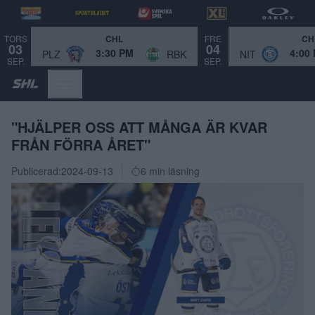
TORS
FRE
CHL
CH
03
04
3:30 PM
4:00
PLZ
RBK
NIT
SEP.
SEP.
"HJÄLPER OSS ATT MÅNGA ÄR KVAR
FRÅN FÖRRA ÅRET"
Publicerad:
2024-09-13
6 min läsning