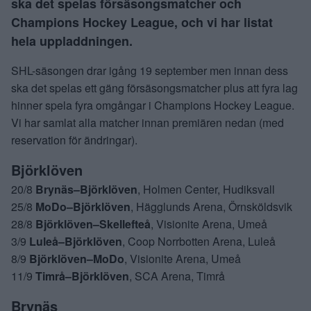
ska det spelas försäsongsmatcher och
Champions Hockey League, och vi har listat
hela uppladdningen.
SHL-säsongen drar igång 19 september men innan dess
ska det spelas ett gäng försäsongsmatcher plus att fyra lag
hinner spela fyra omgångar i Champions Hockey League.
Vi har samlat alla matcher innan premiären nedan (med
reservation för ändringar).
Björklöven
20/8
Brynäs–Björklöven
, Holmen Center, Hudiksvall
25/8
MoDo–Björklöven
, Hägglunds Arena, Örnsköldsvik
28/8
Björklöven–Skellefteå
, Visionite Arena, Umeå
3/9
Luleå–Björklöven
, Coop Norrbotten Arena, Luleå
8/9
Björklöven–MoDo
, Visionite Arena, Umeå
11/9
Timrå–Björklöven
, SCA Arena, Timrå
Brynäs