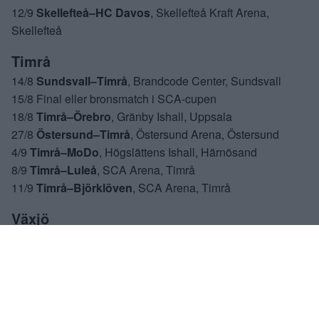
12/9
Skellefteå–HC Davos
, Skellefteå Kraft Arena,
Skellefteå
Timrå
14/8
Sundsvall–Timrå
, Brandcode Center, Sundsvall
15/8 Final eller bronsmatch i SCA-cupen
18/8
Timrå–Örebro
, Gränby Ishall, Uppsala
27/8
Östersund–Timrå
, Östersund Arena, Östersund
4/9
Timrå–MoDo
, Högslättens Ishall, Härnösand
8/9
Timrå–Luleå
, SCA Arena, Timrå
11/9
Timrå–Björklöven
, SCA Arena, Timrå
Växjö
14/8
Malmö–Växjö
, Kristianstads Ishall, Kristianstad
19/8
Växjö–Rögle
, Vida Arena, Växjö
Champions Hockey League
4/9
Adler Mannheim–Växjö
, SAP Arena, Mannheim