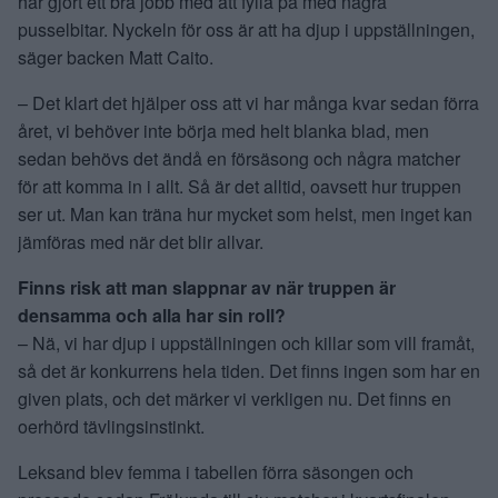
har gjort ett bra jobb med att fylla på med några
pusselbitar. Nyckeln för oss är att ha djup i uppställningen,
säger backen Matt Caito.
– Det klart det hjälper oss att vi har många kvar sedan förra
året, vi behöver inte börja med helt blanka blad, men
sedan behövs det ändå en försäsong och några matcher
för att komma in i allt. Så är det alltid, oavsett hur truppen
ser ut. Man kan träna hur mycket som helst, men inget kan
jämföras med när det blir allvar.
Finns risk att man slappnar av när truppen är
densamma och alla har sin roll?
– Nä, vi har djup i uppställningen och killar som vill framåt,
så det är konkurrens hela tiden. Det finns ingen som har en
given plats, och det märker vi verkligen nu. Det finns en
oerhörd tävlingsinstinkt.
Leksand blev femma i tabellen förra säsongen och