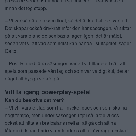
pressade sedan Frölunda till sju matcher i kvartsfinalen
innan det tog stopp.
– Vi var så nära en semifinal, så det är klart att det var tufft.
Det skapar också drivkraft inför den här säsongen. Vi siktar
på att vara bland de sex bästa lagen igen, det är målet,
sedan vet vi att vad som helst kan hända i slutspelet, säger
Caito.
– Positivt med förra säsongen var att vi hittade ett sätt att
spela som passade vårt lag och som var väldigt kul, det är
något att bygga vidare på.
Vill få igång powerplay-spelet
Kan du beskriva det mer?
– Vi vill vara ett lag som har mycket puck och som ska ha
högt tempo, men under säsongen i fjol så lärde vi oss
också att hitta en bra balans mellan att gå och att ha
tålamod. Innan hade vi en tendens att bli överaggressiva i