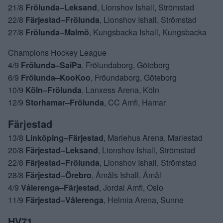
21/8
Frölunda–Leksand
, Lionshov Ishall, Strömstad
22/8
Färjestad–Frölunda
, Lionshov Ishall, Strömstad
27/8
Frölunda–Malmö
, Kungsbacka Ishall, Kungsbacka
Champions Hockey League
4/9
Frölunda–SaiPa
, Frölundaborg, Göteborg
6/9
Frölunda–KooKoo
, Fröundaborg, Göteborg
10/9
Köln–Frölunda
, Lanxess Arena, Köln
12/9
Storhamar–Frölunda
, CC Amfi, Hamar
Färjestad
13/8
Linköping–Färjestad
, Mariehus Arena, Mariestad
20/8
Färjestad–Leksand
, Lionshov Ishall, Strömstad
22/8
Färjestad–Frölunda
, Lionshov Ishall, Strömstad
28/8
Färjestad–Örebro
, Åmåls Ishall, Åmål
4/9
Vålerenga–Färjestad
, Jordal Amfi, Oslo
11/9
Färjestad–Vålerenga
, Helmia Arena, Sunne
HV71