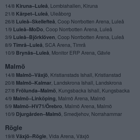
14/8
Kiruna–Luleå
, Lombiahallen, Kiruna
21/8
Kärpet–Luleå
, Uleåborg
26/8
Luleå–Skellefteå
, Coop Norrbotten Arena, Luleå
1/9
Luleå–MoDo
, Coop Norrbotten Arena, Luleå
3/9
Luleå–Björklöven
, Coop Norrbotten Arena, Luleå
8/9
Timrå–Luleå
, SCA Arena, Timrå
10/9
Brynäs–Luleå
, Monitor ERP Arena, Gävle
Malmö
14/8
Malmö–Växjö
, Kristianstads Ishall, Kristianstad
20/8
Malmö–Kalmar
, Landskrona Ishall, Landskrona
27/8
Frölunda–Malmö
, Kungsbacka Ishall, Kungsbacka
4/9
Malmö–Linköping
, Malmö Arena, Malmö
5/9
Malmö–HV71/Örebro
, Malmö Arena, Malmö
10/9
Djurgården–Malmö
, Smedjehov, Norrahammar
Rögle
19/8
Växjö–Rögle
, Vida Arena, Växjö