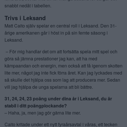
snabbt nedåt i tabellen.
Trivs i Leksand
Matt Caito själv spelar en central roll i Leksand. Den 31-
årige amerikanen går i höst in på sin femte säsong i
Leksand.
– För mig handlar det om att fortsätta spela mitt spel och
göra så jämna prestationer jag kan, att ha med
kämpaandan och energin, men också att få igenom skotten
lite mer, något jag inte fick förra året. Kan jag lyckades med
så skulle det hjälpa oss som lag att producera mer. Sedan
vill jag hjälpa de unga spelarna att bli bättre.
31, 24, 24, 23 poäng under dina år i Leksand, du är
stabil i ditt poängplockande?
– Haha, ja, men jag gör gärna lite mer.
Caito kritade under ett nytt fyraårsavtal i våras, ett tecken