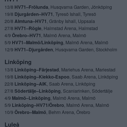
13/8
HV71–Frölunda
, Husqvarna Garden, Jönköping
19/8
Djurgården–HV71
, Tyresö Ishall, Tyresö
20/8
Almtuna–HV71
, Gränby Ishall, Uppsala
27/8
HV71–Rögle
, Halmstad Arena, Halmstad
4/9
Örebro–HV71
, Malmö Arena, Malmö
5/9
HV71–Malmö/Linköping
, Malmö Arena, Malmö
12/9
HV71–Djurgården
, Husqvarna Garden, Stockholm
Linköping
13/8
Linköping–Färjestad
, Mariehus Arena, Mariestad
19/8
Linköping–Kiekko-Espoo
, Saab Arena, Linköping
22/8
Linköping–AIK
, Saab Arena, Linköping
27/8
Södertälje–Linköping
, Scaniarinken, Södertälje
4/9
Malmö–Linköping
, Malmö Arena, Malmö
5/9
Linköping–HV71/Örebro
, Malmö Arena, Malmö
10/9
Örebro–Malmö
, Behrn Arena, Örebro
Luleå