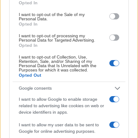
Vad tror du blir nyckeln för att lyckas?
Opted In
use your data for below specified purposes in below Google
– Att få utveckling på den truppen man gått in med, i och
consent section.
I want to opt-out of the Sale of my
med att man inte gör stora förändringar så blir det viktigt att
Personal Data.
alla tar steg i sin utveckling. En annan viktig del är att
Opted In
utveckla powerplay som varit för klent.
I want to opt-out of processing my
Personal Data for Targeted Advertising.
Vilket nyförvärv är du mest nyfiken på?
Opted In
– Axel Rindell, vilken påverkan kan han ha på Leksands
I want to opt-out of Collection, Use,
spel i powerplay? Det är jag förväntansfull att se på!
Retention, Sale, and/or Sharing of my
Personal Data that Is Unrelated with the
Purposes for which it was collected.
Förra säsongen
Opted Out
Poäng: 92 (5)
Google consents
Gjorda mål: 149 (5)
Insläppta mål: 123 (5)
I want to allow Google to enable storage
Powerplay: 16,0 % (13)
related to advertising like cookies on web or
Boxplay: 74,8 % (5)
device identifiers in apps.
Säkra hockeyunderhållningen på TV4!
I want to allow my user data to be sent to
Google for online advertising purposes.
Säkra ditt lags samtliga matcher i vinter så att du kan följa