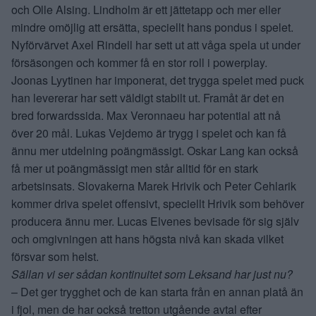
och Olle Alsing. Lindholm är ett jättetapp och mer eller
mindre omöjlig att ersätta, speciellt hans pondus i spelet.
Nyförvärvet Axel Rindell har sett ut att våga spela ut under
försäsongen och kommer få en stor roll i powerplay.
Joonas Lyytinen har imponerat, det trygga spelet med puck
han levererar har sett väldigt stabilt ut. Framåt är det en
bred forwardssida. Max Veronnaeu har potential att nå
över 20 mål. Lukas Vejdemo är trygg i spelet och kan få
ännu mer utdelning poängmässigt. Oskar Lang kan också
få mer ut poängmässigt men står alltid för en stark
arbetsinsats. Slovakerna Marek Hrivik och Peter Cehlarik
kommer driva spelet offensivt, speciellt Hrivik som behöver
producera ännu mer. Lucas Elvenes bevisade för sig själv
och omgivningen att hans högsta nivå kan skada vilket
försvar som helst.
Sällan vi ser sådan kontinuitet som Leksand har just nu?
– Det ger trygghet och de kan starta från en annan platå än
i fjol, men de har också tretton utgående avtal efter