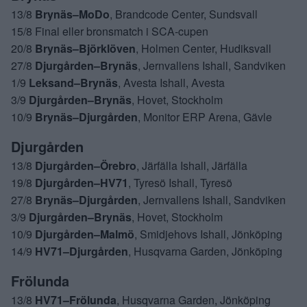
13/8
Brynäs–MoDo
, Brandcode Center, Sundsvall
15/8 Final eller bronsmatch i SCA-cupen
20/8
Brynäs–Björklöven
, Holmen Center, Hudiksvall
27/8
Djurgården–Brynäs
, Jernvallens Ishall, Sandviken
1/9
Leksand–Brynäs
, Avesta Ishall, Avesta
3/9
Djurgården–Brynäs
, Hovet, Stockholm
10/9
Brynäs–Djurgården
, Monitor ERP Arena, Gävle
Djurgården
13/8
Djurgården–Örebro
, Järfälla Ishall, Järfälla
19/8
Djurgården–HV71
, Tyresö Ishall, Tyresö
27/8
Brynäs–Djurgården
, Jernvallens Ishall, Sandviken
3/9
Djurgården–Brynäs
, Hovet, Stockholm
10/9
Djurgården–Malmö
, Smidjehovs Ishall, Jönköping
14/9
HV71–Djurgården
, Husqvarna Garden, Jönköping
Frölunda
13/8
HV71–Frölunda
, Husqvarna Garden, Jönköping