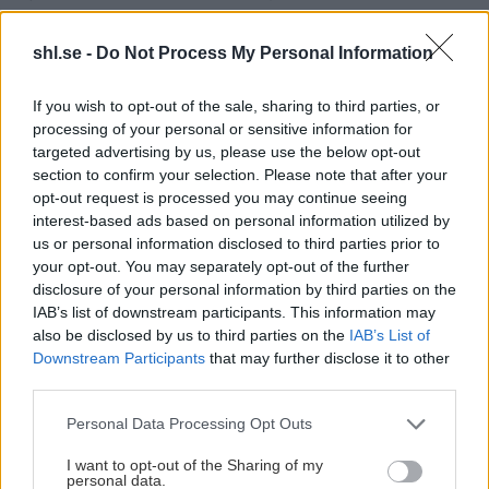
säsongen vilket kan skapa en rejäl blåslampa för många
som ska spela för ett nytt kontrakt.
shl.se -
Do Not Process My Personal Information
If you wish to opt-out of the sale, sharing to third parties, or
processing of your personal or sensitive information for
targeted advertising by us, please use the below opt-out
section to confirm your selection. Please note that after your
opt-out request is processed you may continue seeing
interest-based ads based on personal information utilized by
us or personal information disclosed to third parties prior to
your opt-out. You may separately opt-out of the further
disclosure of your personal information by third parties on the
IAB’s list of downstream participants. This information may
also be disclosed by us to third parties on the
IAB’s List of
Downstream Participants
that may further disclose it to other
third parties.
DANIEL ERIKSSON / BILDBYRÅN
Please note that this website/app uses one or more Google
Personal Data Processing Opt Outs
services and may gather and store information including but
Max Veronneau.
not limited to your visit or usage behaviour. You may click to
I want to opt-out of the Sharing of my
personal data.
grant or deny consent to Google and its third-party tags to