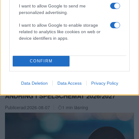
både på på hemmaplan och bortaplan! Just nu har
I want to allow Google to send me
samtliga SHL-klubbar erbjudande på TV4-abonnemang
personalized advertising.
där du erbjuds 1200 kr rabatt samtidigt som du stöttar din
I want to allow Google to enable storage
favoritklubb!
related to analytics like cookies on web or
device identifiers in apps.
Läs mer om hur du tecknar abonnemang och stöttar din
klubb
JONAS GUSTAVSSON
CONFIRM
Data Deletion
Data Access
Privacy Policy
ÄNDRING I SPELSCHEMAT 2026/2027
Publicerad:
2026-08-07
1 min läsning