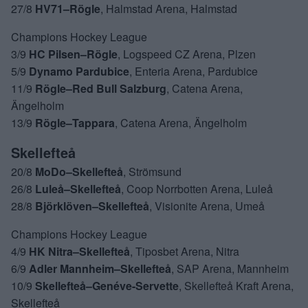
27/8
HV71–Rögle
, Halmstad Arena, Halmstad
Champions Hockey League
3/9
HC Pilsen–Rögle
, Logspeed CZ Arena, Plzen
5/9
Dynamo Pardubice
, Enteria Arena, Pardubice
11/9
Rögle–Red Bull Salzburg
, Catena Arena,
Ängelholm
13/9
Rögle–Tappara
, Catena Arena, Ängelholm
Skellefteå
20/8
MoDo–Skellefteå
, Strömsund
26/8
Luleå–Skellefteå
, Coop Norrbotten Arena, Luleå
28/8
Björklöven–Skellefteå
, Visionite Arena, Umeå
Champions Hockey League
4/9
HK Nitra–Skellefteå
, Tiposbet Arena, Nitra
6/9
Adler Mannheim–Skellefteå
, SAP Arena, Mannheim
10/9
Skellefteå–Genéve-Servette
, Skellefteå Kraft Arena,
Skellefteå