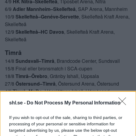
4/9
HK Nitra–Skellefteå
, Tiposbet Arena, Nitra
6/9
Adler Mannheim–Skellefteå
, SAP Arena, Mannheim
10/9
Skellefteå–Genéve-Servette
, Skellefteå Kraft Arena,
Skellefteå
12/9
Skellefteå–HC Davos
, Skellefteå Kraft Arena,
Skellefteå
Timrå
14/8
Sundsvall–Timrå
, Brandcode Center, Sundsvall
15/8 Final eller bronsmatch i SCA-cupen
18/8
Timrå–Örebro
, Gränby Ishall, Uppsala
27/8
Östersund–Timrå
, Östersund Arena, Östersund
4/9
Timrå–MoDo
, Högslättens Ishall, Härnösand
8/9
Timrå–Luleå
, SCA Arena, Timrå
shl.se -
Do Not Process My Personal Information
11/9
Timrå–Björklöven
, SCA Arena, Timrå
If you wish to opt-out of the sale, sharing to third parties, or
Växjö
processing of your personal or sensitive information for
14/8
Malmö–Växjö
, Kristianstads Ishall, Kristianstad
targeted advertising by us, please use the below opt-out
19/8
Växjö–Rögle
, Vida Arena, Växjö