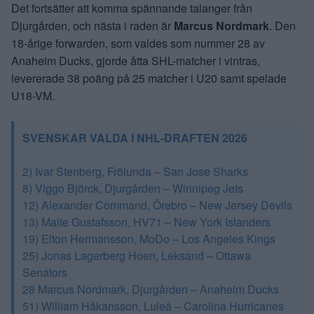
Det fortsätter att komma spännande talanger från
Djurgården, och nästa i raden är
Marcus Nordmark
. Den
18-årige forwarden, som valdes som nummer 28 av
Anaheim Ducks, gjorde åtta SHL-matcher i vintras,
levererade 38 poäng på 25 matcher i U20 samt spelade
U18-VM.
SVENSKAR VALDA I NHL-DRAFTEN 2026
2) Ivar Stenberg, Frölunda – San Jose Sharks
8) Viggo Björck, Djurgården – Winnipeg Jets
12) Alexander Command, Örebro – New Jersey Devils
13) Malte Gustafsson, HV71 – New York Islanders
19) Elton Hermansson, MoDo – Los Angeles Kings
25) Jonas Lagerberg Hoen, Leksand – Ottawa
Senators
28 Marcus Nordmark, Djurgården – Anaheim Ducks
51) William Håkansson, Luleå – Carolina Hurricanes