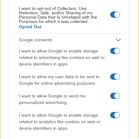
I want to opt-out of Collection, Use,
Retention, Sale, and/or Sharing of my
Personal Data that Is Unrelated with the
NHL-DRAFTEN: SJU SVENSKAR I GICK I
Purposes for which it was collected.
FÖRSTARUNDAN
Opted Out
Publicerad:
2026-06-27
3 min läsning
Google consents
Bildbyrån
I want to allow Google to enable storage
related to advertising like cookies on web or
device identifiers in apps.
I want to allow my user data to be sent to
Google for online advertising purposes.
I want to allow Google to send me
personalized advertising.
I want to allow Google to enable storage
related to analytics like cookies on web or
Under fredagen och lördagen genomfördes den
device identifiers in apps.
årliga NHL-draften och hela sju svenskar valdes