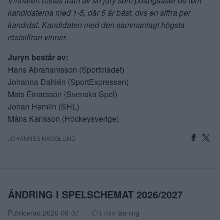
Vinnaren röstas fram av en jury som poängsätter de fem
kandidaterna med 1-5, där 5 är bäst, dvs en siffra per
kandidat. Kandidaten med den sammanlagt högsta
röstsiffran vinner.
Juryn består av:
Hans Abrahamsson (Sportbladet)
Johanna Dahlén (SportExpressen)
Mats Einarsson (Svenska Spel)
Johan Hemlin (SHL)
Måns Karlsson (Hockeysverige)
JOHANNES HÄGGLUND
ÄNDRING I SPELSCHEMAT 2026/2027
Publicerad:
2026-08-07
1 min läsning