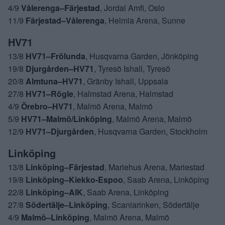
4/9
Vålerenga–Färjestad
, Jordal Amfi, Oslo
11/9
Färjestad–Vålerenga
, Helmia Arena, Sunne
HV71
13/8
HV71–Frölunda
, Husqvarna Garden, Jönköping
19/8
Djurgården–HV71
, Tyresö Ishall, Tyresö
20/8
Almtuna–HV71
, Gränby Ishall, Uppsala
27/8
HV71–Rögle
, Halmstad Arena, Halmstad
4/9
Örebro–HV71
, Malmö Arena, Malmö
5/9
HV71–Malmö/Linköping
, Malmö Arena, Malmö
12/9
HV71–Djurgården
, Husqvarna Garden, Stockholm
Linköping
13/8
Linköping–Färjestad
, Mariehus Arena, Mariestad
19/8
Linköping–Kiekko-Espoo
, Saab Arena, Linköping
22/8
Linköping–AIK
, Saab Arena, Linköping
27/8
Södertälje–Linköping
, Scaniarinken, Södertälje
4/9
Malmö–Linköping
, Malmö Arena, Malmö