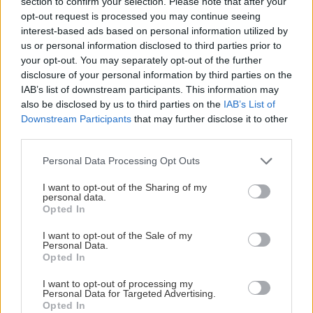
section to confirm your selection. Please note that after your
opt-out request is processed you may continue seeing
Champions Hockey League
interest-based ads based on personal information utilized by
4/9
Adler Mannheim–Växjö
, SAP Arena, Mannheim
us or personal information disclosed to third parties prior to
your opt-out. You may separately opt-out of the further
6/9
HK Nitra–Växjö
, Tiposbet Arena, Nitra
disclosure of your personal information by third parties on the
11/9
Växjö–Tappara
, Vida Arena, Växjö
IAB’s list of downstream participants. This information may
13/9
Växjö–Salzburg
, Vida Arena, Växjö
also be disclosed by us to third parties on the
IAB’s List of
Downstream Participants
that may further disclose it to other
Örebro
third parties.
13/8
Djurgården–Örebro
, Järfälla Ishall, Stockholm
Please note that this website/app uses one or more Google
Personal Data Processing Opt Outs
18/8
Örebro–Timrå
, Gränby Ishall, Uppsala
services and may gather and store information including but
26/8
Karlskoga–Örebro
, Nobelhallen, Karlskoga
not limited to your visit or usage behaviour. You may click to
I want to opt-out of the Sharing of my
personal data.
28/8
Färjestad–Örebro
, Åmåls Ishall, Åmål
grant or deny consent to Google and its third-party tags to
Opted In
4/9
Örebro–HV71
, Malmö Arena, Malmö
use your data for below specified purposes in below Google
consent section.
5/9
Örebro–Malmö/Linköping
, Malmö Arena, Malmö
I want to opt-out of the Sale of my
Personal Data.
10/9
Örebro–Linköping
, Behrn Arena, Örebro
Opted In
SHL
I want to opt-out of processing my
Personal Data for Targeted Advertising.
Opted In