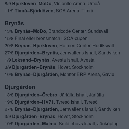
8/9
Björklöven–MoDo
, Visionite Arena, Umeå
11/9
Timrå–Björklöven
, SCA Arena, Timrå
Brynäs
13/8
Brynäs–MoDo
, Brandcode Center, Sundsvall
15/8 Final eller bronsmatch i SCA-cupen
20/8
Brynäs–Björklöven
, Holmen Center, Hudiksvall
27/8
Djurgården–Brynäs
, Jernvallens Ishall, Sandviken
1/9
Leksand–Brynäs
, Avesta Ishall, Avesta
3/9
Djurgården–Brynäs
, Hovet, Stockholm
10/9
Brynäs–Djurgården
, Monitor ERP Arena, Gävle
Djurgården
13/8
Djurgården–Örebro
, Järfälla Ishall, Järfälla
19/8
Djurgården–HV71
, Tyresö Ishall, Tyresö
27/8
Brynäs–Djurgården
, Jernvallens Ishall, Sandviken
3/9
Djurgården–Brynäs
, Hovet, Stockholm
10/9
Djurgården–Malmö
, Smidjehovs Ishall, Jönköping