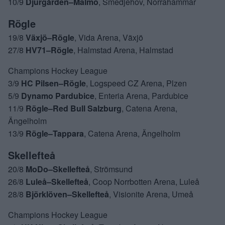
10/9
Djurgården–Malmö
, Smedjehov, Norrahammar
Rögle
19/8
Växjö–Rögle
, Vida Arena, Växjö
27/8
HV71–Rögle
, Halmstad Arena, Halmstad
Champions Hockey League
3/9
HC Pilsen–Rögle
, Logspeed CZ Arena, Plzen
5/9
Dynamo Pardubice
, Enteria Arena, Pardubice
11/9
Rögle–Red Bull Salzburg
, Catena Arena,
Ängelholm
13/9
Rögle–Tappara
, Catena Arena, Ängelholm
Skellefteå
20/8
MoDo–Skellefteå
, Strömsund
26/8
Luleå–Skellefteå
, Coop Norrbotten Arena, Luleå
28/8
Björklöven–Skellefteå
, Visionite Arena, Umeå
Champions Hockey League