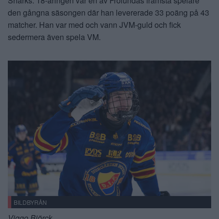
Sharks. 18-åringen var en av Frölundas främsta spelare
den gångna säsongen där han levererade 33 poäng på 43
matcher. Han var med och vann JVM-guld och fick
sedermera även spela VM.
BILDBYRÅN
Viggo Björck.