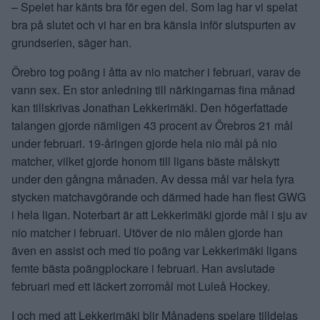
– Spelet har känts bra för egen del. Som lag har vi spelat
bra på slutet och vi har en bra känsla inför slutspurten av
grundserien, säger han.
Örebro tog poäng i åtta av nio matcher i februari, varav de
vann sex. En stor anledning till närkingarnas fina månad
kan tillskrivas Jonathan Lekkerimäki. Den högerfattade
talangen gjorde nämligen 43 procent av Örebros 21 mål
under februari. 19-åringen gjorde hela nio mål på nio
matcher, vilket gjorde honom till ligans bäste målskytt
under den gångna månaden. Av dessa mål var hela fyra
stycken matchavgörande och därmed hade han flest GWG
i hela ligan. Noterbart är att Lekkerimäki gjorde mål i sju av
nio matcher i februari. Utöver de nio målen gjorde han
även en assist och med tio poäng var Lekkerimäki ligans
femte bästa poängplockare i februari. Han avslutade
februari med ett läckert zorromål mot Luleå Hockey.
I och med att Lekkerimäki blir Månadens spelare tilldelas