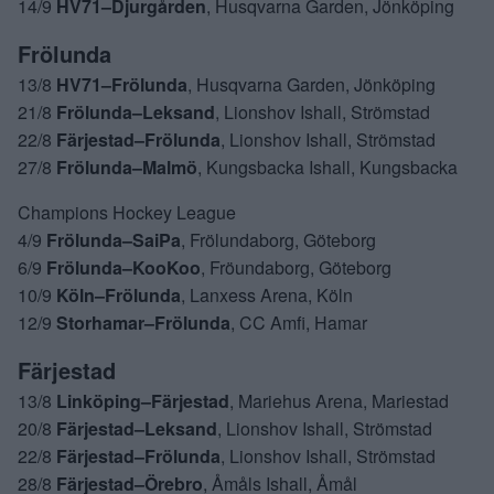
14/9
HV71–Djurgården
, Husqvarna Garden, Jönköping
Frölunda
13/8
HV71–Frölunda
, Husqvarna Garden, Jönköping
21/8
Frölunda–Leksand
, Lionshov Ishall, Strömstad
22/8
Färjestad–Frölunda
, Lionshov Ishall, Strömstad
27/8
Frölunda–Malmö
, Kungsbacka Ishall, Kungsbacka
Champions Hockey League
4/9
Frölunda–SaiPa
, Frölundaborg, Göteborg
6/9
Frölunda–KooKoo
, Fröundaborg, Göteborg
10/9
Köln–Frölunda
, Lanxess Arena, Köln
12/9
Storhamar–Frölunda
, CC Amfi, Hamar
Färjestad
13/8
Linköping–Färjestad
, Mariehus Arena, Mariestad
20/8
Färjestad–Leksand
, Lionshov Ishall, Strömstad
22/8
Färjestad–Frölunda
, Lionshov Ishall, Strömstad
28/8
Färjestad–Örebro
, Åmåls Ishall, Åmål