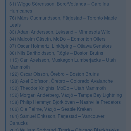
61) Wiggo Sörensson, Boro/Vetlanda – Carolina
Hurricanes
76) Måns Gudmundsson, Färjestad – Toronto Maple
Leafs
83) Adam Andersson, Leksand – Minnesota Wild
84) Malcolm Gästrin, MoDo – Edmonton Oilers
87) Oscar Holmertz, Linköping – Ottawa Senators
88) Nils Bartholdsson, Rögle – Boston Bruins
115) Carl Axelsson, Muskegon Lumberjacks – Utah
Mammoth
122) Oscar Olsson, Örebro – Boston Bruins
128) Axel Elofsson, Örebro – Colorado Avalanche
130) Theodor Knights, MoDo – Utah Mammoth
132) Morgan Anderberg, Växjö – Tampa Bay Lightning
138) Philip Hemmyr, Björklöven – Nashville Predators
166) Ola Palme, Växjö – Seattle Kraken
184) Samuel Eriksson, Färjestad – Vancouver
Canucks
200) William Sörbrand, Timrå – Chicago Blackhawks