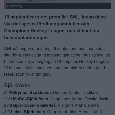
Försäsong
19 september är det premiär i SHL. Innan dess
ska det spelas försäsongsmatcher och
Champions Hockey League, och vi har listat
hela uppladdningen.
SHL-säsongen drar igång 19 september men innan dess
ska det spelas ett gäng försäsongsmatcher plus att fyra lag
hinner spela fyra omgångar i Champions Hockey League.
Vi har samlat alla matcher innan premiären nedan (med
reservation för ändringar).
Björklöven
20/8
Brynäs–Björklöven
, Holmen Center, Hudiksvall
25/8
MoDo–Björklöven
, Hägglunds Arena, Örnsköldsvik
28/8
Björklöven–Skellefteå
, Visionite Arena, Umeå
3/9
Luleå–Björklöven
, Coop Norrbotten Arena, Luleå