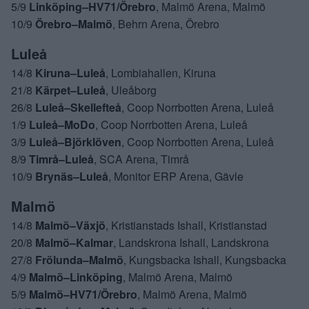
5/9
Linköping–HV71/Örebro
, Malmö Arena, Malmö
10/9
Örebro–Malmö
, Behrn Arena, Örebro
Luleå
14/8
Kiruna–Luleå
, Lombiahallen, Kiruna
21/8
Kärpet–Luleå
, Uleåborg
26/8
Luleå–Skellefteå
, Coop Norrbotten Arena, Luleå
1/9
Luleå–MoDo
, Coop Norrbotten Arena, Luleå
3/9
Luleå–Björklöven
, Coop Norrbotten Arena, Luleå
8/9
Timrå–Luleå
, SCA Arena, Timrå
10/9
Brynäs–Luleå
, Monitor ERP Arena, Gävle
Malmö
14/8
Malmö–Växjö
, Kristianstads Ishall, Kristianstad
20/8
Malmö–Kalmar
, Landskrona Ishall, Landskrona
27/8
Frölunda–Malmö
, Kungsbacka Ishall, Kungsbacka
4/9
Malmö–Linköping
, Malmö Arena, Malmö
5/9
Malmö–HV71/Örebro
, Malmö Arena, Malmö