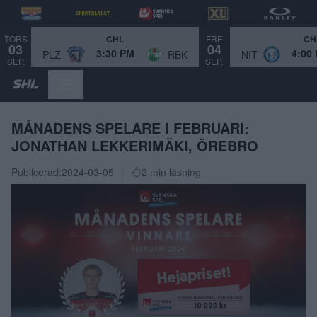
TORS
FRE
CHL
CH
03
04
3:30 PM
4:00
PLZ
RBK
NIT
SEP.
SEP.
MÅNADENS SPELARE I FEBRUARI:
JONATHAN LEKKERIMÄKI, ÖREBRO
Publicerad:
2024-03-05
2 min läsning