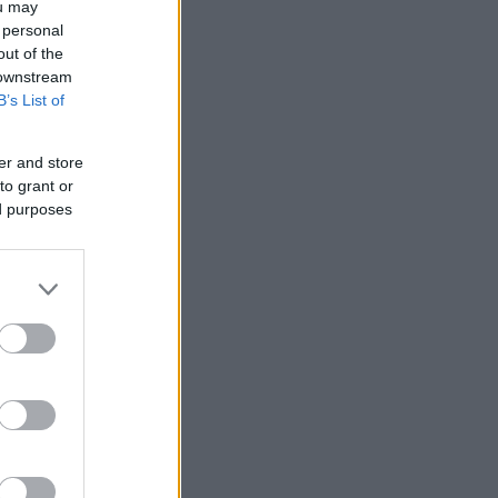
ou may
 personal
out of the
 downstream
B’s List of
er and store
to grant or
ed purposes