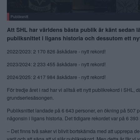
Publiksnitt
Att SHL har världens bästa publik är känt sedan län
publiksnittet i ligans historia och dessutom ett ny
2022/2023: 2 170 826 åskådare - nytt rekord!
2023/2024: 2 233 455 åskådare - nytt rekord!
2024/2025: 2 417 984 åskådare - nytt rekord!
För tredje året i rad har vi alltså ett nytt publikrekord i SH
grundseriesäsongen.
Publiksnittet landade på 6 643 personer, en ökning på 507 per
någonsin i ligans historia. Det tidigare rekordet var på 6 39
– Det finns två saker vi blivit bortskämda med att upprepa den
varit och att säga att vi slår publikrekord. Men detta år får vi