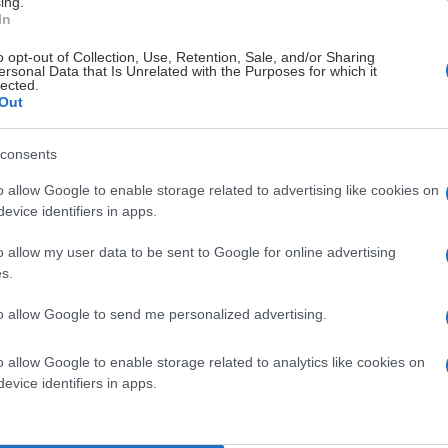
ing.
In
o opt-out of Collection, Use, Retention, Sale, and/or Sharing
ersonal Data that Is Unrelated with the Purposes for which it
lected.
Out
consents
o allow Google to enable storage related to advertising like cookies on
lördagen den 17 oktober.
evice identifiers in apps.
o allow my user data to be sent to Google for online advertising
s.
to allow Google to send me personalized advertising.
 det andra i våra liv och vi på SHL.se försöker underlätta för di
o allow Google to enable storage related to analytics like cookies on
evice identifiers in apps.
i din kalender på ett enkelt och smidigt sätt.
asy, videos, statistik från matcherna med mera.