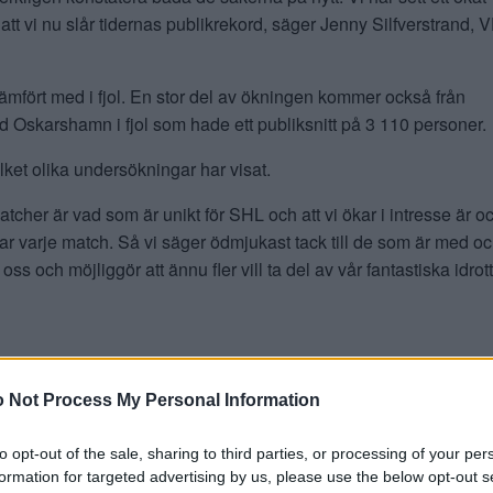
 att vi nu slår tidernas publikrekord, säger Jenny Silfverstrand, 
 jämfört med i fjol. En stor del av ökningen kommer också från
ed Oskarshamn i fjol som hade ett publiksnitt på 3 110 personer.
ilket olika undersökningar har visat.
her är vad som är unikt för SHL och att vi ökar i intresse är o
r varje match. Så vi säger ödmjukast tack till de som är med o
och möjliggör att ännu fler vill ta del av vår fantastiska idrott
 Not Process My Personal Information
to opt-out of the sale, sharing to third parties, or processing of your per
MAT 2026/2027
formation for targeted advertising by us, please use the below opt-out s