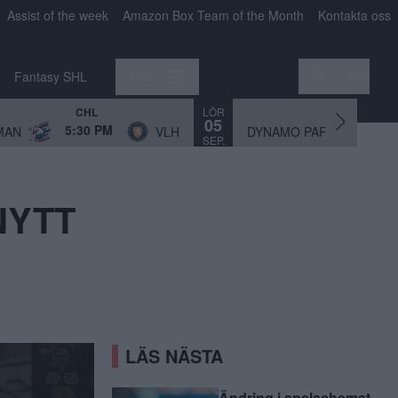
Assist of the week
Amazon Box Team of the Month
Kontakta oss
Fantasy SHL
Mer
Sök
LÖR
CHL
CHL
05
5:30 PM
3:
MAN
VLH
DYNAMO PAR
SEP.
NYTT
LÄS NÄSTA
Ändring i spelschemat