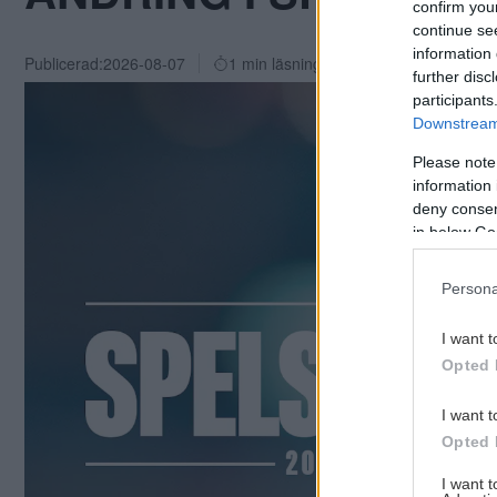
confirm you
continue se
information 
Publicerad:
2026-08-07
1 min läsning
further disc
participants
Downstream 
Please note
information 
deny consent
in below Go
Persona
I want t
Opted 
I want t
Opted 
I want 