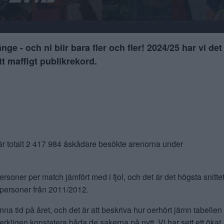
ge - och ni blir bara fler och fler! 2024/25 har vi de
tt maffigt publikrekord.
L, där totalt 2 417 984 åskådare besökte arenorna under
soner per match jämfört med i fjol, och det är det högsta snitte
3 personer från 2011/2012.
na tid på året, och det är att beskriva hur oerhört jämn tabellen
 verkligen konstatera båda de sakerna på nytt. Vi har sett ett ökat