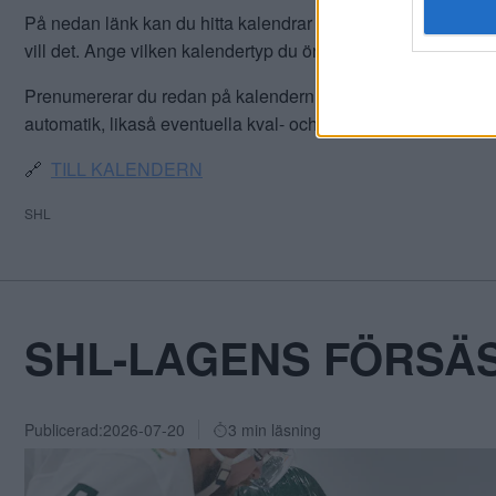
På nedan länk kan du hitta kalendrar för samtliga SHL-lag. Kl
vill det. Ange vilken kalendertyp du önskar, fyll i dina uppg
Prenumererar du redan på kalendern - då behöver du inte
automatik, likaså eventuella kval- och slutspelsmatcher.
🔗
TILL KALENDERN
SHL
SHL-LAGENS FÖRSÄ
Publicerad:
2026-07-20
3 min läsning