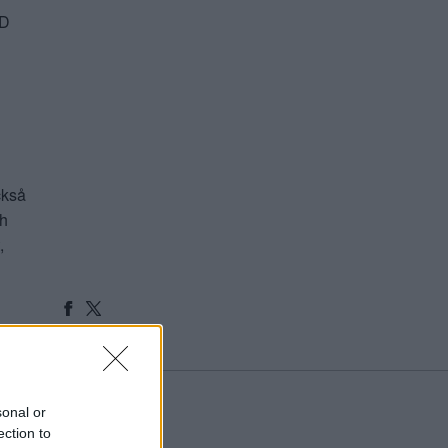
VD
ckså
ch
,
sonal or
ection to