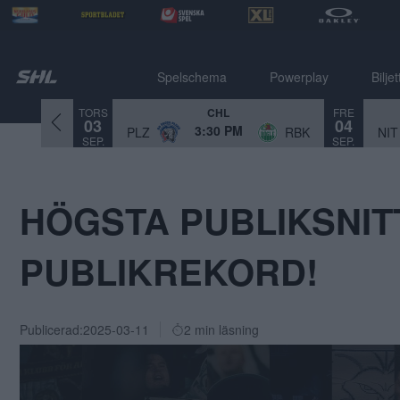
Spelschema
Powerplay
Biljet
TORS
FRE
CHL
03
04
3:30 PM
PLZ
RBK
NIT
SEP.
SEP.
HÖGSTA PUBLIKSNIT
PUBLIKREKORD!
Publicerad:
2025-03-11
2 min läsning