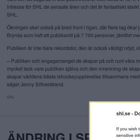
intresse för SHL de senaste åren och det är fantastiskt starkt
SHL.
Ökningen sker också på bred front i ligan, där flera lag ökar
Brynäs som haft ett publiksnitt på 7 700 personer, jämfört m
Publiken är inte bara rekordstor, den är också väldigt nöjd, v
– Publiken och engagemanget de skapar på och runt våra matc
mycket tack vare publiken själva och den inramning de skapa
skapar världens bästa ishockeyupplevelse tillsammans med oss 
säger Jenny Silfverstrand.
SHL
shl.se -
Do
If you wish 
ÄNDRING I SPELSCHE
sensitive in