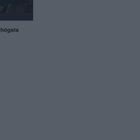
t högsta
t