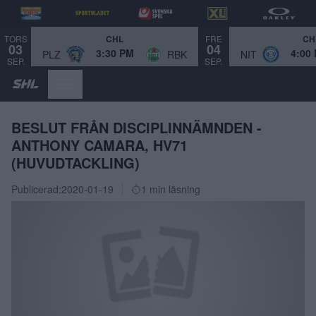
TORS
FRE
CHL
CH
03
04
3:30 PM
4:00
PLZ
RBK
NIT
SEP.
SEP.
BESLUT FRÅN DISCIPLINNÄMNDEN -
ANTHONY CAMARA, HV71
(HUVUDTACKLING)
Publicerad:
2020-01-19
1 min läsning