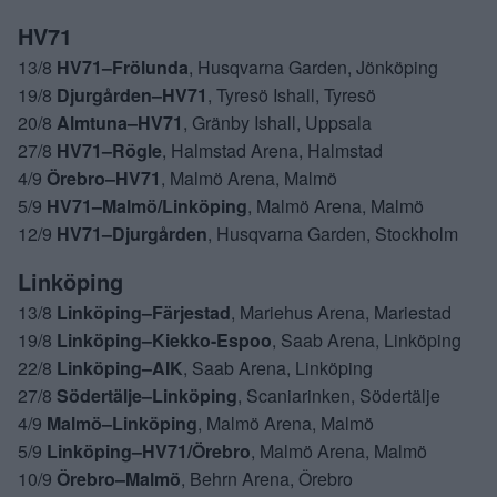
HV71
13/8
HV71–Frölunda
, Husqvarna Garden, Jönköping
19/8
Djurgården–HV71
, Tyresö Ishall, Tyresö
20/8
Almtuna–HV71
, Gränby Ishall, Uppsala
27/8
HV71–Rögle
, Halmstad Arena, Halmstad
4/9
Örebro–HV71
, Malmö Arena, Malmö
5/9
HV71–Malmö/Linköping
, Malmö Arena, Malmö
12/9
HV71–Djurgården
, Husqvarna Garden, Stockholm
Linköping
13/8
Linköping–Färjestad
, Mariehus Arena, Mariestad
19/8
Linköping–Kiekko-Espoo
, Saab Arena, Linköping
22/8
Linköping–AIK
, Saab Arena, Linköping
27/8
Södertälje–Linköping
, Scaniarinken, Södertälje
4/9
Malmö–Linköping
, Malmö Arena, Malmö
5/9
Linköping–HV71/Örebro
, Malmö Arena, Malmö
10/9
Örebro–Malmö
, Behrn Arena, Örebro