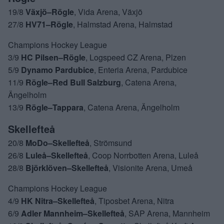
19/8
Växjö–Rögle
, Vida Arena, Växjö
27/8
HV71–Rögle
, Halmstad Arena, Halmstad
Champions Hockey League
3/9
HC Pilsen–Rögle
, Logspeed CZ Arena, Plzen
5/9
Dynamo Pardubice
, Enteria Arena, Pardubice
11/9
Rögle–Red Bull Salzburg
, Catena Arena,
Ängelholm
13/9
Rögle–Tappara
, Catena Arena, Ängelholm
Skellefteå
20/8
MoDo–Skellefteå
, Strömsund
26/8
Luleå–Skellefteå
, Coop Norrbotten Arena, Luleå
28/8
Björklöven–Skellefteå
, Visionite Arena, Umeå
Champions Hockey League
4/9
HK Nitra–Skellefteå
, Tiposbet Arena, Nitra
6/9
Adler Mannheim–Skellefteå
, SAP Arena, Mannheim