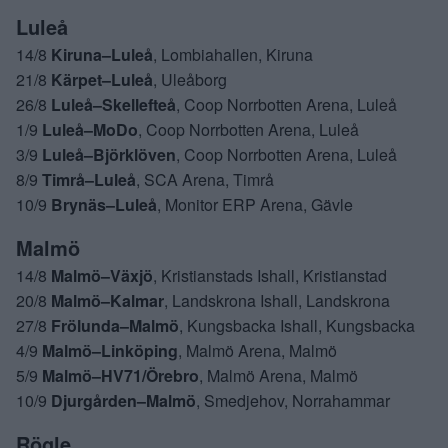
Luleå
14/8
Kiruna–Luleå
, Lombiahallen, Kiruna
21/8
Kärpet–Luleå
, Uleåborg
26/8
Luleå–Skellefteå
, Coop Norrbotten Arena, Luleå
1/9
Luleå–MoDo
, Coop Norrbotten Arena, Luleå
3/9
Luleå–Björklöven
, Coop Norrbotten Arena, Luleå
8/9
Timrå–Luleå
, SCA Arena, Timrå
10/9
Brynäs–Luleå
, Monitor ERP Arena, Gävle
Malmö
14/8
Malmö–Växjö
, Kristianstads Ishall, Kristianstad
20/8
Malmö–Kalmar
, Landskrona Ishall, Landskrona
27/8
Frölunda–Malmö
, Kungsbacka Ishall, Kungsbacka
4/9
Malmö–Linköping
, Malmö Arena, Malmö
5/9
Malmö–HV71/Örebro
, Malmö Arena, Malmö
10/9
Djurgården–Malmö
, Smedjehov, Norrahammar
Rögle