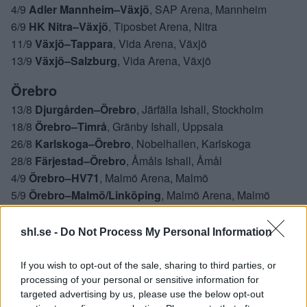
4/9
Adler Mannheim–Växjö
, SAP Arena, Mannheim
6/9
HK Nitra–Växjö
, Tiposbet Arena, Nitra
11/9
Växjö–Tappara
, Vida Arena, Växjö
13/9
Växjö–Salzburg
, Vida Arena, Växjö
Örebro
13/8
Djurgården–Örebro
, Järfälla Ishall, Stockholm
18/8
Örebro–Timrå
, Gränby Ishall, Uppsala
26/8
Karlskoga–Örebro
, Nobelhallen, Karlskoga
28/8
Färjestad–Örebro
, Åmåls Ishall, Åmål
4/9
Örebro–HV71
, Malmö Arena, Malmö
5/9
Örebro–Malmö/Linköping
, Malmö Arena, Malmö
10/9
Örebro–Linköping
, Behrn Arena, Örebro
shl.se -
Do Not Process My Personal Information
SHL
If you wish to opt-out of the sale, sharing to third parties, or
processing of your personal or sensitive information for
targeted advertising by us, please use the below opt-out