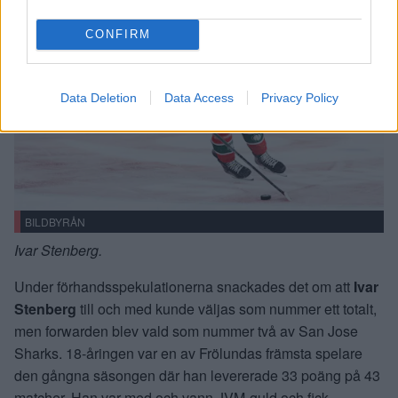
CONFIRM
Data Deletion
Data Access
Privacy Policy
BILDBYRÅN
Ivar Stenberg.
Under förhandsspekulationerna snackades det om att
Ivar
Stenberg
till och med kunde väljas som nummer ett totalt,
men forwarden blev vald som nummer två av San Jose
Sharks. 18-åringen var en av Frölundas främsta spelare
den gångna säsongen där han levererade 33 poäng på 43
matcher. Han var med och vann JVM-guld och fick