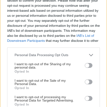
section to confirm your selection. Please note that after your
NHL-DRAFTEN: SJU SVENSKAR I GICK I
opt-out request is processed you may continue seeing
FÖRSTARUNDAN
interest-based ads based on personal information utilized by
us or personal information disclosed to third parties prior to
Publicerad:
2026-06-27
3 min läsning
your opt-out. You may separately opt-out of the further
disclosure of your personal information by third parties on the
Bildbyrån
IAB’s list of downstream participants. This information may
also be disclosed by us to third parties on the
IAB’s List of
Downstream Participants
that may further disclose it to other
third parties.
Please note that this website/app uses one or more Google
Personal Data Processing Opt Outs
services and may gather and store information including but
not limited to your visit or usage behaviour. You may click to
I want to opt-out of the Sharing of my
personal data.
grant or deny consent to Google and its third-party tags to
Opted In
use your data for below specified purposes in below Google
consent section.
I want to opt-out of the Sale of my
Personal Data.
Under fredagen och lördagen genomfördes den
Opted In
årliga NHL-draften och hela sju svenskar valdes
I want to opt-out of processing my
i förstarundan. Frölundas Ivar Stenberg och
Personal Data for Targeted Advertising.
Djurgårdens Viggo Björck valdes bland de åtta
Opted In