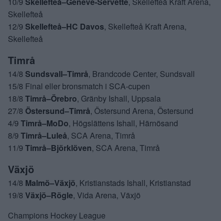
10/9
Skellefteå–Genéve-Servette
, Skellefteå Kraft Arena,
Skellefteå
12/9
Skellefteå–HC Davos
, Skellefteå Kraft Arena,
Skellefteå
Timrå
14/8
Sundsvall–Timrå
, Brandcode Center, Sundsvall
15/8 Final eller bronsmatch i SCA-cupen
18/8
Timrå–Örebro
, Gränby Ishall, Uppsala
27/8
Östersund–Timrå
, Östersund Arena, Östersund
4/9
Timrå–MoDo
, Högslättens Ishall, Härnösand
8/9
Timrå–Luleå
, SCA Arena, Timrå
11/9
Timrå–Björklöven
, SCA Arena, Timrå
Växjö
14/8
Malmö–Växjö
, Kristianstads Ishall, Kristianstad
19/8
Växjö–Rögle
, Vida Arena, Växjö
Champions Hockey League