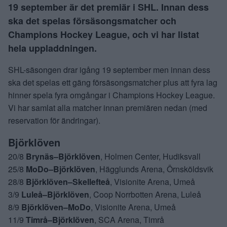
19 september är det premiär i SHL. Innan dess
ska det spelas försäsongsmatcher och
Champions Hockey League, och vi har listat
hela uppladdningen.
SHL-säsongen drar igång 19 september men innan dess
ska det spelas ett gäng försäsongsmatcher plus att fyra lag
hinner spela fyra omgångar i Champions Hockey League.
Vi har samlat alla matcher innan premiären nedan (med
reservation för ändringar).
Björklöven
20/8
Brynäs–Björklöven
, Holmen Center, Hudiksvall
25/8
MoDo–Björklöven
, Hägglunds Arena, Örnsköldsvik
28/8
Björklöven–Skellefteå
, Visionite Arena, Umeå
3/9
Luleå–Björklöven
, Coop Norrbotten Arena, Luleå
8/9
Björklöven–MoDo
, Visionite Arena, Umeå
11/9
Timrå–Björklöven
, SCA Arena, Timrå