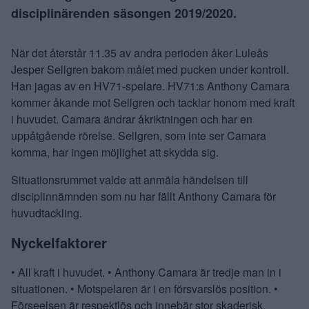
disciplinärenden säsongen 2019/2020.
När det återstår 11.35 av andra perioden åker Luleås
Jesper Sellgren bakom målet med pucken under kontroll.
Han jagas av en HV71-spelare. HV71:s Anthony Camara
kommer åkande mot Sellgren och tacklar honom med kraft
i huvudet. Camara ändrar åkriktningen och har en
uppåtgående rörelse. Sellgren, som inte ser Camara
komma, har ingen möjlighet att skydda sig.
Situationsrummet valde att anmäla händelsen till
disciplinnämnden som nu har fällt Anthony Camara för
huvudtackling.
Nyckelfaktorer
• All kraft i huvudet. • Anthony Camara är tredje man in i
situationen. • Motspelaren är i en försvarslös position. •
Förseelsen är respektlös och innebär stor skaderisk.