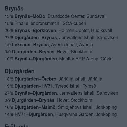
Brynäs
13/8
Brynäs–MoDo
, Brandcode Center, Sundsvall
15/8 Final eller bronsmatch i SCA-cupen
20/8
Brynäs–Björklöven
, Holmen Center, Hudiksvall
27/8
Djurgården–Brynäs
, Jernvallens Ishall, Sandviken
1/9
Leksand–Brynäs
, Avesta Ishall, Avesta
3/9
Djurgården–Brynäs
, Hovet, Stockholm
10/9
Brynäs–Djurgården
, Monitor ERP Arena, Gävle
Djurgården
13/8
Djurgården–Örebro
, Järfälla Ishall, Järfälla
19/8
Djurgården–HV71
, Tyresö Ishall, Tyresö
27/8
Brynäs–Djurgården
, Jernvallens Ishall, Sandviken
3/9
Djurgården–Brynäs
, Hovet, Stockholm
10/9
Djurgården–Malmö
, Smidjehovs Ishall, Jönköping
14/9
HV71–Djurgården
, Husqvarna Garden, Jönköping
Frölunda