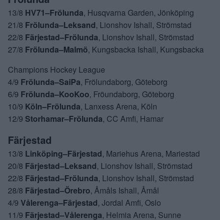
13/8
HV71–Frölunda
, Husqvarna Garden, Jönköping
21/8
Frölunda–Leksand
, Lionshov Ishall, Strömstad
22/8
Färjestad–Frölunda
, Lionshov Ishall, Strömstad
27/8
Frölunda–Malmö
, Kungsbacka Ishall, Kungsbacka
Champions Hockey League
4/9
Frölunda–SaiPa
, Frölundaborg, Göteborg
6/9
Frölunda–KooKoo
, Fröundaborg, Göteborg
10/9
Köln–Frölunda
, Lanxess Arena, Köln
12/9
Storhamar–Frölunda
, CC Amfi, Hamar
Färjestad
13/8
Linköping–Färjestad
, Mariehus Arena, Mariestad
20/8
Färjestad–Leksand
, Lionshov Ishall, Strömstad
22/8
Färjestad–Frölunda
, Lionshov Ishall, Strömstad
28/8
Färjestad–Örebro
, Åmåls Ishall, Åmål
4/9
Vålerenga–Färjestad
, Jordal Amfi, Oslo
11/9
Färjestad–Vålerenga
, Helmia Arena, Sunne