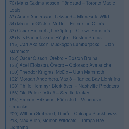
76) Måns Gudmundsson, Färjestad – Toronto Maple
Leafs
83) Adam Andersson, Leksand – Minnesota Wild
84) Malcolm Gästrin, MoDo – Edmonton Oilers
87) Oscar Holmertz, Linköping – Ottawa Senators
88) Nils Bartholdsson, Rögle – Boston Bruins
115) Carl Axelsson, Muskegon Lumberjacks – Utah
Mammoth
122) Oscar Olsson, Örebro – Boston Bruins
128) Axel Elofsson, Örebro – Colorado Avalanche
130) Theodor Knights, MoDo – Utah Mammoth
132) Morgan Anderberg, Växjö – Tampa Bay Lightning
138) Philip Hemmyr, Björklöven – Nashville Predators
166) Ola Palme, Växjö – Seattle Kraken
184) Samuel Eriksson, Färjestad – Vancouver
Canucks
200) William Sörbrand, Timrå – Chicago Blackhawks
218) Max Vilén, Monton Wildcats – Tampa Bay
Lightning