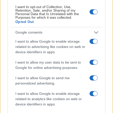
första spelarna.
I want to opt-out of Collection, Use,
Retention, Sale, and/or Sharing of my
Personal Data that Is Unrelated with the
NHL-draften genomförs i juni varje år där NHL-klubbarna
Purposes for which it was collected.
tingar rättigheter till talanger i hela världen. Varje klubb har
Opted Out
sju val utspridda över sju rundor (men klubbarna kan
Google consents
också byta till sig eller byta bort val).
I want to allow Google to enable storage
Första rundan genomfördes under fredagsnatten och hela
related to advertising like cookies on web or
sju (!) svenskar valdes: Ivar Stenberg, Viggo Björck,
device identifiers in apps.
Alexander Command, Malte Gustafsson, Elton
I want to allow my user data to be sent to
Hermansson, Jonas Lagerberg Hoen och Marcus
Google for online advertising purposes.
Nordmark.
I want to allow Google to send me
Totalt valdes 24 svenskar.
personalized advertising.
Mer info svenskarna som valdes i första rundan:
I want to allow Google to enable storage
related to analytics like cookies on web or
device identifiers in apps.