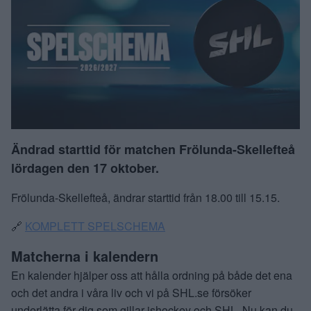
Ändrad starttid för matchen Frölunda-Skellefteå
lördagen den 17 oktober.
Frölunda-Skellefteå, ändrar starttid från 18.00 till 15.15.
🔗
KOMPLETT SPELSCHEMA
Matcherna i kalendern
En kalender hjälper oss att hålla ordning på både det ena
och det andra i våra liv och vi på SHL.se försöker
underlätta för dig som gillar ishockey och SHL. Nu kan du