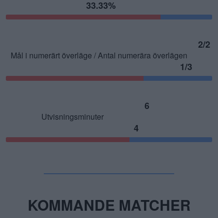
som i SHL:s grundserie. 
33.33%
2/2
Mål i numerärt överläge / Antal numerära överlägen
1/3
6
Utvisningsminuter
4
KOMMANDE MATCHER