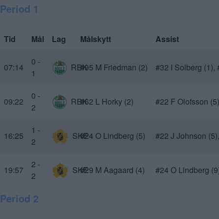
Period 1
Tid
Mål
Lag
Målskytt
Assist
0 -
07:14
RBK
#95 M Friedman (2)
#32 I Solberg (1),
1
0 -
09:22
RBK
#62 L Horky (2)
#22 F Olofsson (5
2
1 -
16:25
SKE
#24 O Lindberg (5)
#22 J Johnson (5)
2
2 -
19:57
SKE
#29 M Aagaard (4)
#24 O Lindberg (9
2
Period 2