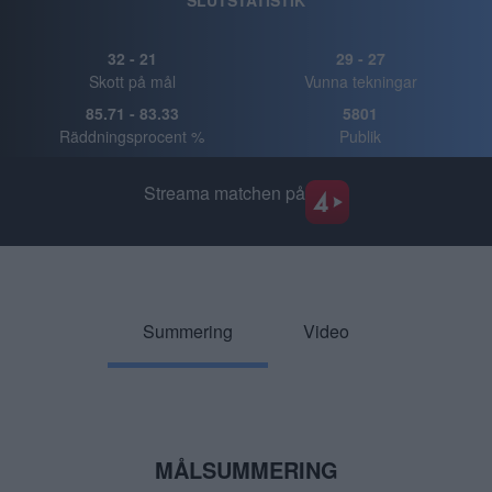
SLUTSTATISTIK
32
-
21
29
-
27
Skott på mål
Vunna tekningar
85.71
-
83.33
5801
Räddningsprocent %
Publik
Streama matchen på
Summering
Video
MÅLSUMMERING