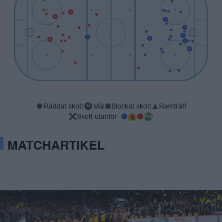
G
G
G
G
G
G
G
G
G
G
Räddat skott
Mål
Blockat skott
Ramträff
G
Skott utanför
MATCHARTIKEL