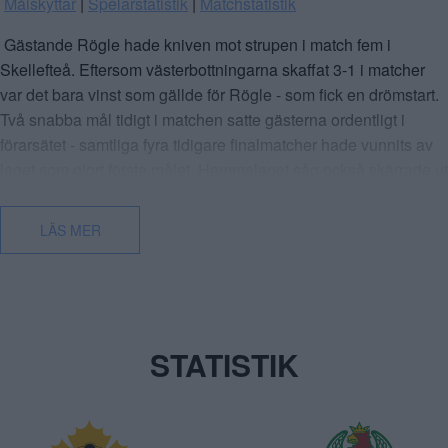
Målskyttar
 | 
Spelarstatistik
 | 
Matchstatistik
 Gästande Rögle hade kniven mot strupen i match fem i 
Skellefteå. Eftersom västerbottningarna skaffat 3-1 i matcher 
var det bara vinst som gällde för Rögle - som fick en drömstart. 
Två snabba mål tidigt i matchen satte gästerna ordentligt i 
förarsätet - samtliga fyra tidigare finalmatcher hade vunnits av 
laget som gjort första målet. Hemmalaget såg också skärrade ut 
och hade svårt att få stäm i spelet. Mot slutet av första perioden 
kom dock ett nyckelmoment när Skellefteå fick powerplay, och 
LÄS MER
en väg  in i matchen. Kaptenen Oscar Lindberg tryckte in 
reduceringen och med tre sekunder kvar av perioden kom 
kvitteringen - även det i powerplay. 
 I den andra perioden fortsatte hemmalaget gasa på och fick 
STATISTIK
utdelning. Backen Viktor Grahn stod för en soloprestation fram 
till 3-2 innan Oliver Okuliar satte 4-2 från nära håll. Med den 
tvåmålsledningen och gulddoft i arenan kom publiken igång 
ordentligt. Det blev verkligen inte sämre när Oliver Okuliar 