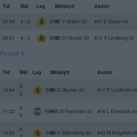
Tid
Mål
Lag
Målskytt
Assist
03:58
3 - 2
SKE
#3 V Grahn (3)
#57 E Djuse (4)
08:51
4 - 2
SKE
#8 O Okuliar (5)
#12 V Lindberg (6)
Period 3
Tid
Mål
Lag
Målskytt
Assist
5 -
10:04
SKE
#8 O Okuliar (6)
#17 P Lindholm (4
2
5 -
11:22
RBK
#95 M Friedman (3)
#16 L Ekeståhl-Jo
3
6 -
16:55
SKE
#9 V Stjernborg (6)
#43 M Krogdahl (6
3