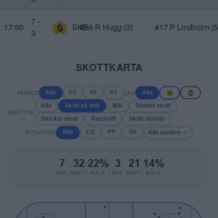
7 -
17:50
SKE
#96 R Hugg (3)
#17 P Lindholm (5
3
SKOTTKARTA
PERIOD
LAG
Alla
P1
P2
P3
Alla
Alla
Skott på mål
Mål
Räddat skott
SKOTTYP
Blockat skott
Ramträff
Skott utanför
SITUATION
Alla
EQ
PP
SH
Alla spelare
7
32
22%
3
21
14%
MÅL
SKOTT
MÅL%
MÅL
SKOTT
MÅL%