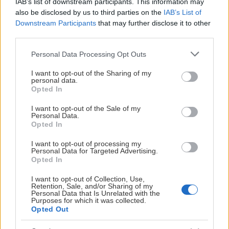
IAB’s list of downstream participants. This information may
MISSA INGEN MATCH
also be disclosed by us to third parties on the
IAB’s List of
Downstream Participants
that may further disclose it to other
Prenumerera på spelschemat
third parties.
Please note that this website/app uses one or more Google
Personal Data Processing Opt Outs
services and may gather and store information including but
not limited to your visit or usage behaviour. You may click to
I want to opt-out of the Sharing of my
personal data.
FLEST POÄNG
grant or deny consent to Google and its third-party tags to
Opted In
use your data for below specified purposes in below Google
consent section.
I want to opt-out of the Sale of my
Personal Data.
2
Lucas Ekeståhl-Jonsson
Opted In
2
Pär Lindholm
I want to opt-out of processing my
Personal Data for Targeted Advertising.
Opted In
2
Oscar Lindberg
I want to opt-out of Collection, Use,
Retention, Sale, and/or Sharing of my
Personal Data that Is Unrelated with the
Purposes for which it was collected.
RESULTATSAMMANFATTNING
Opted Out