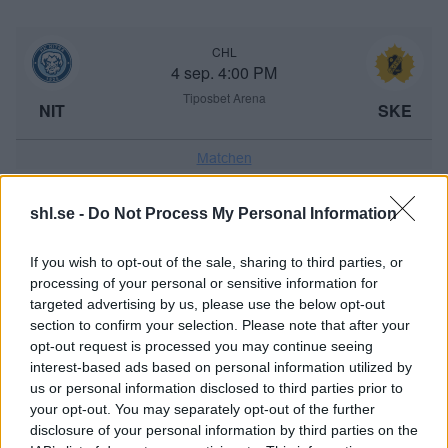
CHL
4 sep. 4:00 PM
Tiposbet Arena
NIT
SKE
SKELLEFTEÅ AIK - RÖGLE BK
Matchen
shl.se -
Do Not Process My Personal Information
CHL
3 sep. 3:30 PM
If you wish to opt-out of the sale, sharing to third parties, or
Logspeed CZ Aréna
PLZ
RBK
processing of your personal or sensitive information for
targeted advertising by us, please use the below opt-out
section to confirm your selection. Please note that after your
Matchen
Kommande matcher
opt-out request is processed you may continue seeing
interest-based ads based on personal information utilized by
 - 
us or personal information disclosed to third parties prior to
your opt-out. You may separately opt-out of the further
disclosure of your personal information by third parties on the