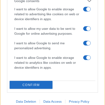
Google consents
1st
2nd
3rd
Final
I want to allow Google to enable storage
related to advertising like cookies on web or
SKE
2
2
3
7
device identifiers in apps.
I want to allow my user data to be sent to
RBK
2
0
1
3
Google for online advertising purposes.
I want to allow Google to send me
personalized advertising.
I want to allow Google to enable storage
related to analytics like cookies on web or
device identifiers in apps.
HUVUDPARTNER
CONFIRM
Data Deletion
Data Access
Privacy Policy