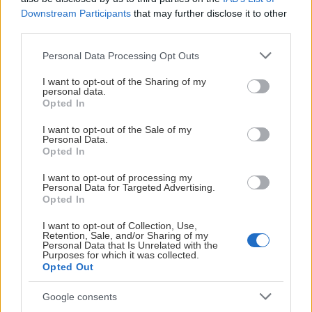
säsongen. Det var första gången sedan början av december 
Prenumerera på spelschemat
Downstream Participants
that may further disclose it to other
som Växjös finske stjärna nätade. Det ska dock tilläggas att en 
third parties.
längre tids skadefrånvaro har påverkat hans möjligheter att 
Please note that this website/app uses one or more Google
Personal Data Processing Opt Outs
göra mål under den perioden. 
services and may gather and store information including but
not limited to your visit or usage behaviour. You may click to
I want to opt-out of the Sharing of my
FLEST POÄNG
 När Marcus Sylvegård utökade gästernas ledning i 
personal data.
grant or deny consent to Google and its third-party tags to
Opted In
inledningen av tredje perioden var det nog många som trodde 
use your data for below specified purposes in below Google
att Växjö skulle åka hem med full pott i bagaget. Då svarade 
consent section.
I want to opt-out of the Sale of my
3
Marcus Sylvegård
Personal Data.
MoDo med att göra två mål inom loppet av 52 sekunder och 
Opted In
därmed var matchen kvitterad. Resultatet höll sig perioden ut 
3
Kalle Kossila
och sedermera även under förlängningsspelet. Då återstod 
I want to opt-out of processing my
Personal Data for Targeted Advertising.
endast straffläggning för att avgöra hur poängen skulle 
2
Opted In
Daniel Brickley
fördelas. Där drog gästerna det längsta strået. Målkungen 
I want to opt-out of Collection, Use,
Marcus Sylvegård avgjorde med sitt andra mål i matchen och 
Retention, Sale, and/or Sharing of my
tog två poäng till Växjö. 
Personal Data that Is Unrelated with the
RESULTATSAMMANFATTNING
Purposes for which it was collected.
Opted Out
Google consents
Matchstatistik
1st
2nd
3rd
OT
SO
Final