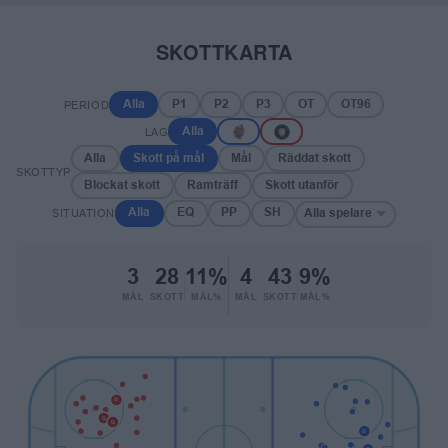
SKOTTKARTA
PERIOD
Alla
P1
P2
P3
OT
OT96
LAG
Alla
Alla
Skott på mål
Mål
Räddat skott
SKOTTYP
Blockat skott
Ramträff
Skott utanför
SITUATION
Alla
EQ
PP
SH
Alla spelare
3
28
11%
4
43
9%
MÅL
SKOTT
MÅL%
MÅL
SKOTT
MÅL%
G
G
G
G