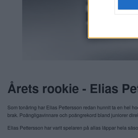
Årets rookie - Elias P
Som tonåring har Elias Pettersson redan hunnit ta en hel 
brak. Poängligavinnare och poängrekord bland juniorer dire
Elias Pettersson har varit spelaren på allas läppar hela säs