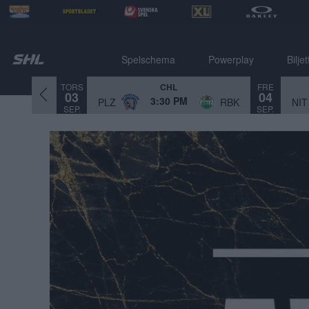
Spelschema
Powerplay
Biljet
TORS
FRE
CHL
03
04
3:30 PM
PLZ
RBK
NIT
SEP.
SEP.