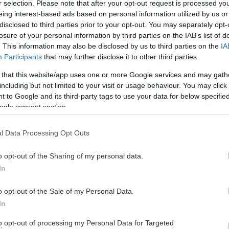
r selection. Please note that after your opt-out request is processed y
eing interest-based ads based on personal information utilized by us or
disclosed to third parties prior to your opt-out. You may separately opt-
losure of your personal information by third parties on the IAB’s list of
. This information may also be disclosed by us to third parties on the
IA
Participants
that may further disclose it to other third parties.
e - Elias Pettersson, Väx
 that this website/app uses one or more Google services and may gath
including but not limited to your visit or usage behaviour. You may click 
 to Google and its third-party tags to use your data for below specifi
ogle consent section.
 i SHL var hans första i ligan. Supertalangen har dominerat - 
skeden. Av hans totalt 24 mål i SHL var sex matchavgörande - oc
l Data Processing Opt Outs
elönats med priset Mest mest värdefulle spelare 2018.
o opt-out of the Sharing of my personal data.
In
o opt-out of the Sale of my Personal Data.
In
to opt-out of processing my Personal Data for Targeted