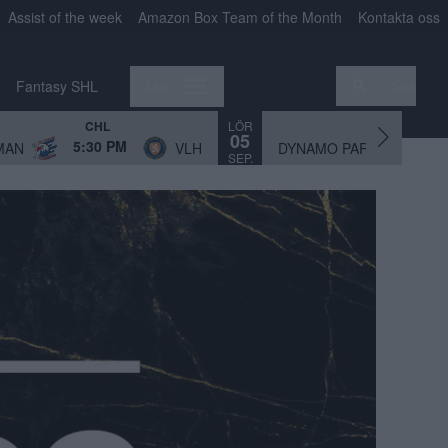
Assist of the week
Amazon Box Team of the Month
Kontakta oss
Fantasy SHL
Mer
Sök
LÖR
CHL
CHL
05
5:30 PM
3:
MAN
VLH
DYNAMO PAR
SEP.