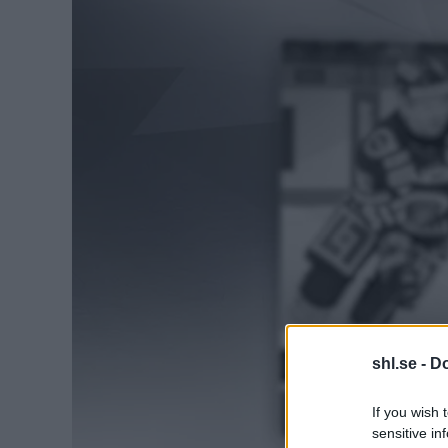
shl.se -
Do
If you wish 
sensitive in