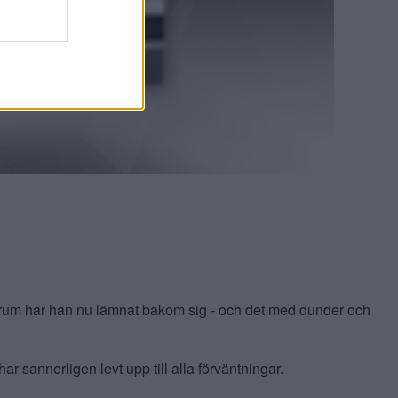
nrum har han nu lämnat bakom sig - och det med dunder och
 sannerligen levt upp till alla förväntningar.