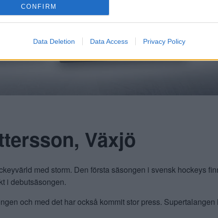
CONFIRM
Data Deletion
Data Access
Privacy Policy
ettersson, Växjö
hockeyvärld med storm. Den första säsongen i svensk hockeys fi
kt i debutsäsongen.
ongen och med det har också kommit stor press. Supertalangen har