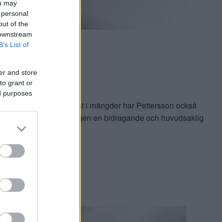
ou may
 personal
out of the
 downstream
B’s List of
jö
er and store
to grant or
ed purposes
och utöver mål och assist i mängder har Pettersson också
h Pettersson var sannerligen en bidragande och huvudsaklig