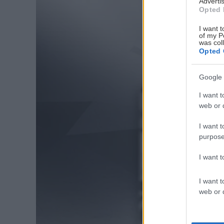
Advertis
Opted 
I want t
of my P
was col
Opted 
Google 
I want t
web or d
I want t
purpose
I want 
I want t
web or d